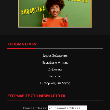
ΧΡΉΣΙΜΑ LINKS
Δήμος Σαλαμίνας
Περιφέρεια Αττικής
Δι@υγεια
Taxis net
Εμπορικός Σύλλογος
ΕΓΓΡΑΦΕΙΤΕ ΣΤΟ NEWSLETTER
Email address: