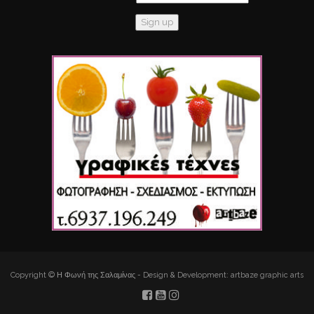
Copyright © Η Φωνή της Σαλαμίνας - Design & Development: artbaze graphic arts