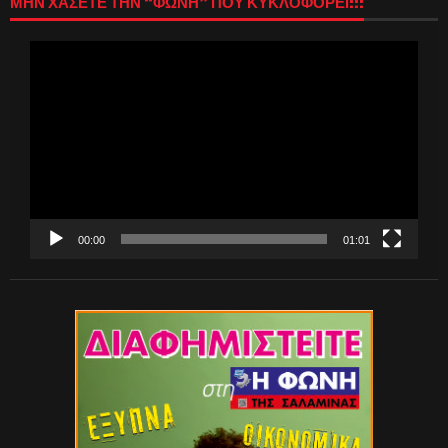
ΜΗΝ ΧΑΣΕΤΕ ΤΗΝ “ΦΩΝΗ” ΠΟΥ ΚΥΚΛΟΦΟΡΕΙ!!!
Πρόγραμμα
Αναπαραγωγής
Βίντεο
00:00
01:01