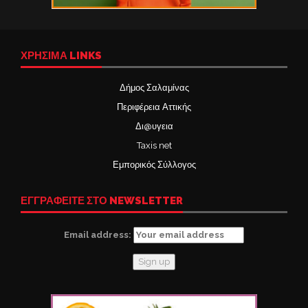
ΧΡΉΣΙΜΑ LINKS
Δήμος Σαλαμίνας
Περιφέρεια Αττικής
Δι@υγεια
Taxis net
Εμπορικός Σύλλογος
ΕΓΓΡΑΦΕΙΤΕ ΣΤΟ NEWSLETTER
Email address: