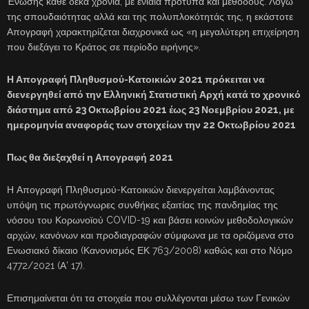
Ένωσης κάθε δέκα χρόνια, με ενιαία πρότυπα και μεθόδους. Λόγω
της σπουδαιότητας αλλά και της πολυπλοκότητάς της, η εκάστοτε
Απογραφή χαρακτηρίζεται διαχρονικά ως «η μεγαλύτερη επιχείρηση
που διεξάγει το Κράτος σε περίοδο ειρήνης».
Η Απογραφή Πληθυσμού-Κατοικιών 2021 πρόκειται να
διενεργηθεί από την Ελληνική Στατιστική Αρχή κατά το χρονικό
διάστημα από 23 Οκτωβρίου 2021 έως 23 Νοεμβρίου 2021, με
ημερομηνία αναφοράς των στοιχείων την 22 Οκτωβρίου 2021
Πως θα διεξαχθεί η Απογραφή 2021
Η Απογραφή Πληθυσμού-Κατοικιών διενεργείται λαμβάνοντας
υπόψη τις πρωτόγνωρες συνθήκες εξαιτίας της πανδημίας της
νόσου του Κορωνοϊού COVID-19 και βάσει κοινών μεθοδολογικών
αρχών, κανόνων και προδιαγραφών σύμφωνα με τα οριζόμενα στο
Ενωσιακό δίκαιο (Κανονισμός ΕΚ 763/2008) καθώς και στο Νόμο
4772/2021 (Α’ 17).
Επισημαίνεται ότι τα στοιχεία που συλλέγονται μέσω των Γενικών