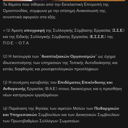
Τα θέματα που τέθηκαν από την Εκτελεστική Επιτροπή της
Ομοσπονδίας, σύμφωνα με την επίσημη Ανακοίνωσή της,
συνοπτικά αφορούν στα εξής:
« (1) Άμεση
υπογραφή
της Συλλογικής Σύμβασης Εργασίας (
Σ.Σ.Ε
.)
και της Ειδικής Συλλογικής Σύμβασης Εργασίας (
Ε.Σ.Σ.Ε.
) της
Π.Ο.Ε. – Ο.Τ.Α.
(2) Η λειτουργία των “
Αναπτυξιακών Οργανισμών
” ως όχημα
ιδιωτικοποίησης των υπηρεσιών της Τοπικής Αυτοδιοίκησης και
εστίες διαφθοράς και ρουσφετολογικών προσλήψεων.
(3) Η συνέχιση καταβολής του
Επιδόματος Επικίνδυνης και
Ανθυγιεινής
Εργασίας (Β.Α.Ε.) στους δικαιούχους και η προσθήκη
νέων κατηγοριών εργαζομένων.
(4) Παράταση της θητείας των αιρετών Μελών των
Πειθαρχικών
και Υπηρεσιακών
Συμβουλίων και των Διοικητικών Συμβουλίων
των Πρωτοβαθμίων Συλλόγων-Σωματείων.