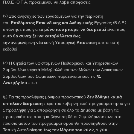
Π.Ο.Ε.-Ο.Τ.Α. προκειμένου να λάβει αποφάσεις.
(3) Στις ανησυχίες των εργαζομένων για την περικοπή
του
Επιδόματος Επικίνδυνης και Ανθυγιεινής
Εργασίας (Β.Α.Ε.)
απάντησε πως για
το μόνο που μπορεί να δεσμευτεί
είναι πως
αυτό
θα συνεχίζει να καταβάλλεται έως
την
αναμενόμενη
νέα
κοινή Υπουργική
Απόφαση
όποτε αυτή
εκδοθεί.
(4) Η
θητεία
των υφιστάμενων Πειθαρχικών και Υπηρεσιακών
Συμβουλίων (αιρετά Μέλη) αλλά και των Μελών των Διοικητικών
Συμβουλίων των Σωματείων παρατείνεται έως τις
31
Δεκεμβρίου
2021.
(5) Για τις προσλήψεις μόνιμου προσωπικού
δεν δόθηκε καμιά
επιπλέον δέσμευση
πέρα του κυβερνητικού προγραμματισμού για
1 πρόσληψη για 1 αποχώρηση σε όλο το Δημόσιο με βάση τις
προτεραιότητες που η κυβέρνηση θέτει. Συμπλήρωσε πως στο
πλαίσιο αυτού του προγραμματισμού θα προσληφθούν στην
Τοπική Αυτοδιοίκηση
έως τον Μάρτιο του 2022, 1.700