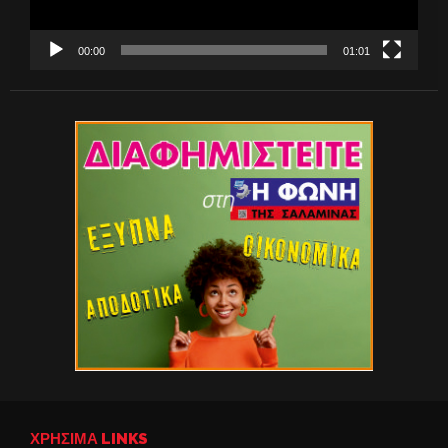
00:00
01:01
ΧΡΉΣΙΜΑ LINKS