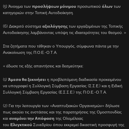
(5) Άνοιγμα των
προσλήψεων μόνιμου
προσωπικού
όλων
των
κατηγοριών στην Τοπική Αυτοδιοίκηση.
(6) Διακριτό σύστημα
αξιολόγησης
των εργαζομένων της Τοπικής
Αυτοδιοίκησης λαμβάνοντας υπόψη τις ιδιαιτερότητες του θεσμού. »
Στα ζητήματα που τέθηκαν ο Υπουργός, σύμφωνα πάντα με την
Ανακοίνωση της Π.Ο.Ε.-Ο.Τ.Α.
« έδωσε τις εξής απαντήσεις και δεσμεύτηκε:
(1)
Άμεσα θα ξεκινήσει
η προβλεπόμενη διαδικασία προκειμένου
να υπογραφεί η Συλλογική Σύμβαση Εργασίας (Σ.Σ.Ε.) και η Ειδική
Συλλογική Σύμβαση Εργασίας (Ε.Σ.Σ.Ε.) της Π.Ο.Ε.-Ο.Τ.Α.
(2) Για την λειτουργία των «Αναπτυξιακών Οργανισμών» δήλωσε
πως ακούει τις ενστάσεις και της παρατηρήσεις της Ομοσπονδίας
και
αναμένει την Απόφαση
της Ολομέλειας
του
Ελεγκτικού
Συνεδρίου όπου εκκρεμεί δικαστική προσφυγή της