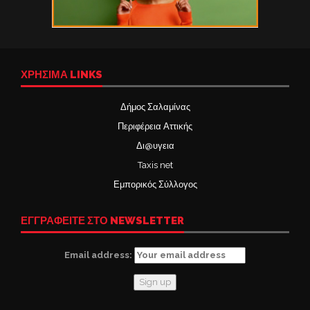
ΧΡΉΣΙΜΑ LINKS
Δήμος Σαλαμίνας
Περιφέρεια Αττικής
Δι@υγεια
Taxis net
Εμπορικός Σύλλογος
ΕΓΓΡΑΦΕΙΤΕ ΣΤΟ NEWSLETTER
Email address: