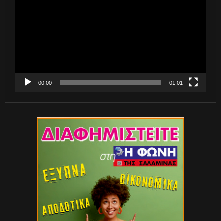
Βίντεο
00:00
01:01