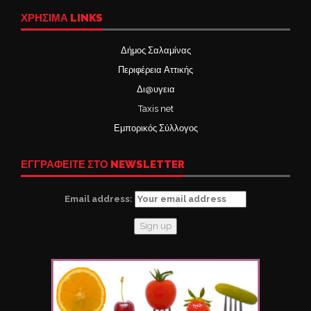
ΧΡΉΣΙΜΑ LINKS
Δήμος Σαλαμίνας
Περιφέρεια Αττικής
Δι@υγεια
Taxis net
Εμπορικός Σύλλογος
ΕΓΓΡΑΦΕΙΤΕ ΣΤΟ NEWSLETTER
Email address: