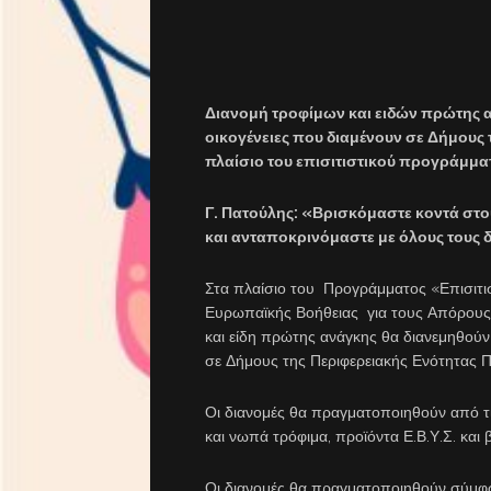
Διανομή τροφίμων και ειδών πρώτης α
οικογένειες που διαμένουν σε Δήμους
πλαίσιο του επισιτιστικού προγράμμα
Γ. Πατούλης: «Βρισκόμαστε κοντά στο
και ανταποκρινόμαστε με όλους τους 
Στα πλαίσιο του Προγράμματος «Επισιτιστ
Ευρωπαϊκής Βοήθειας για τους Απόρους 
και είδη πρώτης ανάγκης θα διανεμηθούν
σε Δήμους της Περιφερειακής Ενότητας Π
Οι διανομές θα πραγματοποιηθούν από τ
και νωπά τρόφιμα, προϊόντα Ε.Β.Υ.Σ. και 
Οι διανομές θα πραγματοποιηθούν σύμφω