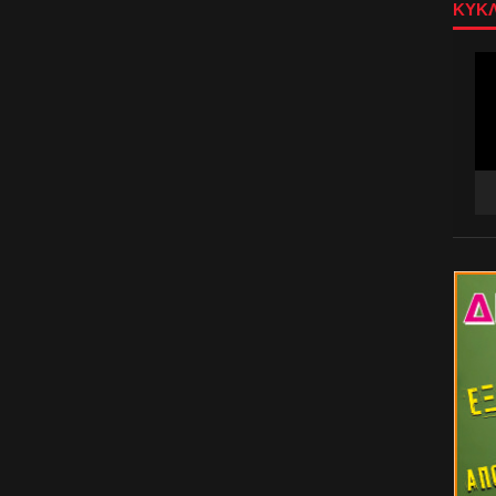
ΚΥΚΛ
Πρ
Αν
Βίν