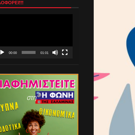
ΟΦΟΡΕΙ!!!
όγραμμα
απαραγωγής
τεο
00:00
01:01