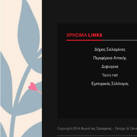
ΧΡΉΣΙΜΑ LINKS
Δήμος Σαλαμίνας
Περιφέρεια Αττικής
Δι@υγεια
Taxis net
Εμπορικός Σύλλογος
Copyright © Η Φωνή της Σαλαμίνας - Design & Deve