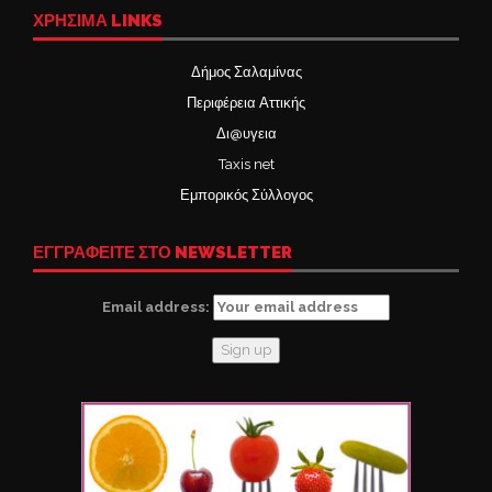
ΧΡΉΣΙΜΑ LINKS
Δήμος Σαλαμίνας
Περιφέρεια Αττικής
Δι@υγεια
Taxis net
Εμπορικός Σύλλογος
ΕΓΓΡΑΦΕΙΤΕ ΣΤΟ NEWSLETTER
Email address: