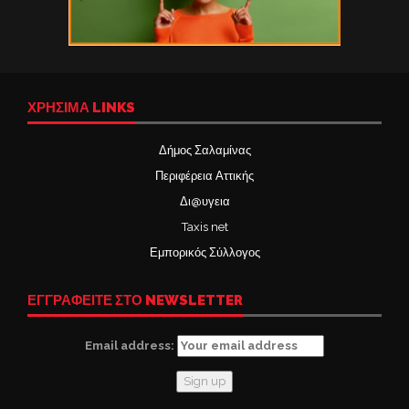
ΧΡΉΣΙΜΑ LINKS
Δήμος Σαλαμίνας
Περιφέρεια Αττικής
Δι@υγεια
Taxis net
Εμπορικός Σύλλογος
ΕΓΓΡΑΦΕΙΤΕ ΣΤΟ NEWSLETTER
Email address: