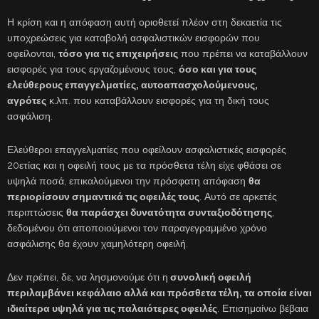
Η κρίση και η απόφαση αυτή οριοθετεί πλέον στη δεκαετία τις
υποχρεώσεις για καταβολή ασφαλιστικών εισφορών που
οφείλονται,
τόσο για τις επιχειρήσεις
που πρέπει να καταβάλλουν
εισφορές για τους εργαζομένους τους,
όσο και για τους
ελεύθερους επαγγελματίες, αυτοαπασχολούμενους,
αγρότες
κ.λπ. που καταβάλλουν εισφορές για τη δική τους
ασφάλιση.
Ελεύθεροι επαγγελματίες που οφείλουν ασφαλιστικές εισφορές
20ετίας και η οφειλή τους με τα πρόσθετα τέλη είχε φθάσει σε
υψηλά ποσά, επικαλούμενοι την πρόσφατη απόφαση
θα
περιορίσουν σημαντικά τις οφειλές τους
. Αυτό σε αρκετές
περιπτώσεις
θα παράσχει δυνατότητα συνταξιοδότησης
,
δεδομένου ότι αποποιούμενοι τον παραγεγραμμένο χρόνο
ασφάλισης θα έχουν χαμηλότερη οφειλή.
Δεν πρέπει, δε, να λησμονούμε ότι η
συνολική οφειλή
περιλαμβάνει κεφάλαιο αλλά και πρόσθετα τέλη, τα οποία είναι
ιδιαίτερα υψηλά για τις παλαιότερες οφειλές
. Επισημαίνω βέβαια