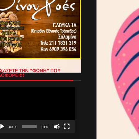
ΧΑΣΕΤΕ ΤΗΝ “ΦΩΝΗ” ΠΟΥ
ΟΦΟΡΕΙ!!!
όγραμμα
απαραγωγής
τεο
00:00
01:01