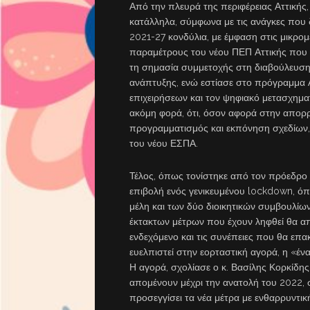
Από την πλευρά της περιφέρειας Αττικής, 
κατάλληλα, σύμφωνα με τις ανάγκες που
2021-27 κονδύλια, με έμφαση στις μικρομ
παραμέτρους του νέου ΠΕΠ Αττικής που 
τη σημασία συμμετοχής στη διαβούλευσ
ανάπτυξης, ενώ εστίασε στο πρόγραμμα 
επιχειρήσεων και τον ψηφιακό μετασχηματ
ακόμη φορά, ότι, όσον αφορά στην απορρ
προγραμματισμός και εκπόνηση σχεδίων, 
του νέου ΕΣΠΑ.
Τέλος, όπως τονίστηκε από τον πρόεδρο
επιβολή ενός γενικευμένου lockdown, όπ
μέλη και των δύο διοικητικών συμβουλίω
έκτακτων μέτρων που έχουν ληφθεί θα απ
ενδεχόμενο και τις συνέπειες που θα επα
ευελπιστεί στην εορταστική αγορά, η «ένα
Η αγορά, σχολίασε ο κ. Βασίλης Κορκίδης
απομένουν μέχρι την ανατολή του 2022, σ
προσεγγίσει τα νέα μέτρα με ενθαρρυντικ