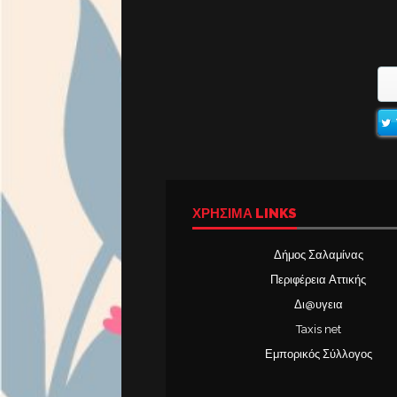
ΧΡΉΣΙΜΑ LINKS
Δήμος Σαλαμίνας
Περιφέρεια Αττικής
Δι@υγεια
Taxis net
Εμπορικός Σύλλογος