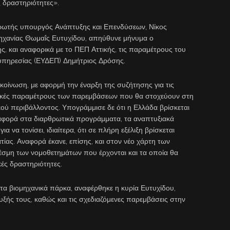
ές δραστηριότητες».
ηρωτής υπουργός Ανάπτυξης και Επενδύσεων, Νίκος
ηχανίας Θωμαΐς Ευτυχίδου, απηύθυνε μήνυμα ο
ς, και αναφορικά με το ΠΕΠ Αττικής, τις παραμέτρους του
 υπηρεσίας (ΕΥΔΕΠ) Δημήτριος Δρόσης.
οίνωση, με αφορμή την έναρξη της συζήτησης για τις
σικές παραμέτρους των παρεμβάσεων που θα στοχεύουν στη
κού περιβάλλοντος. Υπογράμμισε δε ότι η Ελλάδα βρίσκεται
ναφορά στα διαρθρωτικά προγράμματα, τα αναπτυξιακά
α να τονίσει, ιδιαίτερα, ότι σε πλήρη εξέλιξη βρίσκεται
τίας. Αναφορά έκανε, επίσης, και στον νέο χάρτη των
δέσμη των νομοθετημάτων που έρχονται και τα οποία θα
ές δραστηριότητες.
στα βιομηχανικά πάρκα, αναφέρθηκε η κυρία Ευτυχίδου,
υξής τους, καθώς και τις σχεδιαζόμενες παρεμβάσεις στην