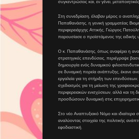
συγκεντρώσεις και, εν γένει, μεταποιητικ
Στη συνεδρίαση, έλαβαν μέρος ο αναπλ
Παπαθανάσης, η γενική γραμματέας Βιομ
περιφερειάρχης Αττικής, Γιώργος Πατούλη
παρουσίασε ο προϊστάμενος της ειδικής
Ο κ. Παπαθανάσης, όπως αναφέρει η ανακ
στρατηγικές επενδύσεις, περιέγραψε βα
δημιουργία ενός δυναμικού φιλοεπενδυτι
σε δυναμική πορεία ανάπτυξης, έκανε α
εργαλεία για τη στήριξη των επενδύσεων, γι
σχεδιασμός για τη μείωση της γραφειοκρα
περιφερειακών ενισχύσεων, αλλά και τη 
προσδώσουν δυναμική στις επιχειρηματικ
Στο νέο Αναπτυξιακό Νόμο και ιδιαίτερα 
αναλύοντας στοιχεία της πολιτικής ανάπτ
εφοδιαστική.