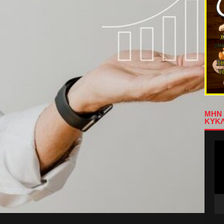
ΜΗΝ 
ΚΥΚΛ
Πρ
Αν
Βίν