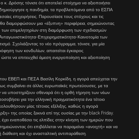
ο κ. Δρόσης τόνισε ότι αποτελεί στοίχημα να αξιοποιήσει
 δημιούργησε η πανδημία, τα προβλεπόμενα από το ΕΣΠΑ
εσαίες επιχειρήσεις. Παρουσίασε τους στόχους και τις
θα διαμορφώσουν μια «έξυπνη» περιφέρεια, σημειώνοντας
η των επιμελητηρίων στη διαμόρφωση των σχεδιασμών
Ανταγωνιστικότητα-Επιχειρηματικότητα-Καινοτομία των
ισμό. Σχολιάζοντας το νέο πρόγραμμα, τόνισε, για μία
όφηση των κονδυλίων, απαιτείται έγκαιρος
ώστε να επιτευχθεί άμεση ενεργοποίηση και αξιοποίηση
 του ΕΒΕΠ και ΠΕΣΑ Βασίλη Κορκίδη, η αγορά απεύχεται την
ως συμβαίνει σε άλλες ευρωπαϊκές πρωτεύουσες, με τα
ν να υποστηρίζουν σθεναρά ότι η ορθή τήρηση των νέων
οσοβήσει για την ελληνική πραγματικότητα ένα τέτοιο
κολουθήσουν μίας τέτοιας εξέλιξης, καθώς η αγορά
ρξη» της οποίας ξεκινά επί της ουσίας με την black Friday.
, έχει εναποθέσει τις ελπίδες στην κίνηση των ημερών που
ημειώνοντας ότι επιβάλλεται να παραμείνει «ανοιχτή» και να
ή διάθεση και όχι ανασταλτική αντιπαράθεση.