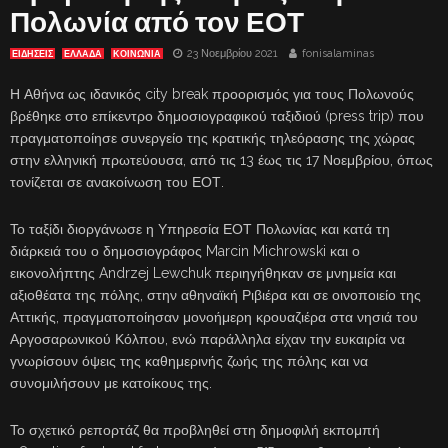
Πολωνία από τον ΕΟΤ
23 Νοεμβρίου 2021
fonisalaminas
ΕΙΔΗΣΕΙΣ
ΕΛΛΑΔΑ
ΚΟΙΝΩΝΙΑ
Η Αθήνα ως ιδανικός city break προορισμός για τους Πολωνούς
βρέθηκε στο επίκεντρο δημοσιογραφικού ταξιδιού (press trip) που
πραγματοποίησε συνεργείο της κρατικής τηλεόρασης της χώρας
στην ελληνική πρωτεύουσα, από τις 13 έως τις 17 Νοεμβρίου, όπως
τονίζεται σε ανακοίνωση του ΕΟΤ.
Το ταξίδι διοργάνωσε η Υπηρεσία ΕΟΤ Πολωνίας και κατά τη
διάρκειά του ο δημοσιογράφος Marcin Michrowski και ο
εικονολήπτης Andrzej Lewchuk περιηγήθηκαν σε μνημεία και
αξιοθέατα της πόλης, στην αθηναϊκή Ριβιέρα και σε οινοποιείο της
Αττικής, πραγματοποίησαν μονοήμερη κρουαζιέρα στα νησιά του
Αργοσαρωνικού Κόλπου, ενώ παράλληλα είχαν την ευκαιρία να
γνωρίσουν όψεις της καθημερινής ζωής της πόλης και να
συνομιλήσουν με κατοίκους της.
Το σχετικό ρεπορτάζ θα προβληθεί στη δημοφιλή εκπομπή