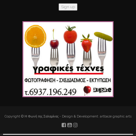
Copyright © Η Φωνή της Σαλαμίνας - Design & Development: artbaze graphic arts