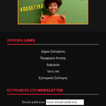
ΧΡΉΣΙΜΑ LINKS
Δήμος Σαλαμίνας
Περιφέρεια Αττικής
Δι@υγεια
Taxis net
Εμπορικός Σύλλογος
ΕΓΓΡΑΦΕΙΤΕ ΣΤΟ NEWSLETTER
Email address: