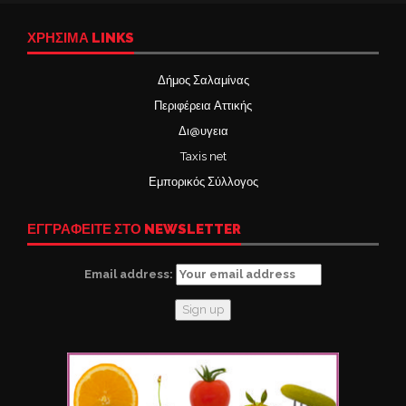
ΧΡΉΣΙΜΑ LINKS
Δήμος Σαλαμίνας
Περιφέρεια Αττικής
Δι@υγεια
Taxis net
Εμπορικός Σύλλογος
ΕΓΓΡΑΦΕΙΤΕ ΣΤΟ NEWSLETTER
Email address: