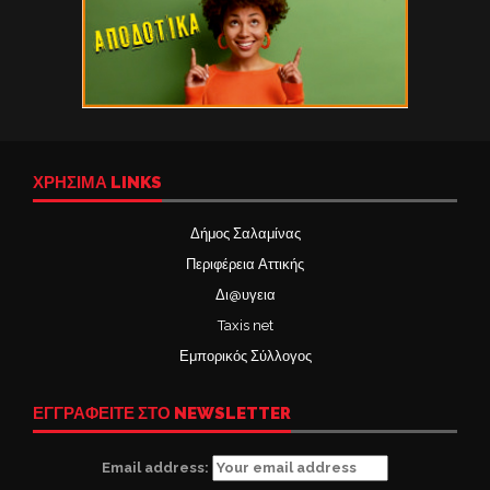
ΧΡΉΣΙΜΑ LINKS
Δήμος Σαλαμίνας
Περιφέρεια Αττικής
Δι@υγεια
Taxis net
Εμπορικός Σύλλογος
ΕΓΓΡΑΦΕΙΤΕ ΣΤΟ NEWSLETTER
Email address: