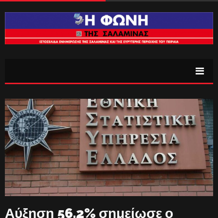
Αύξηση 56,2% σημείωσε ο