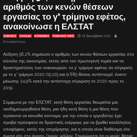
αριθμός των κενών θέσεων
εργασίας το γ’ τρίμηνο εφέτος,
ανακοίνωσε η ΕΛΣΤΑΤ
18 Δεκεμβρίου 2021
ΕΙΔΗΣΕΙΣ
ΕΛΛΑΔΑ
ΚΟΙΝΩΝΙΑ
ΠΟΙΚΙΛΗΣ ΥΛΗΣ
fonisalaminas
Αύξηση 56,2% σημείωσε ο αριθμός των κενών θέσεων εργασίας στο
σύνολο της οικονομίας, εκτός από τον πρωτογενή τομέα και τις
δραστηριότητες των νοικοκυριών, το γ’ τρίμηνο εφέτος σε σύγκριση
με το γ’ τρίμηνο 2020 (15.125 και 9.685 θέσεις αντίστοιχα), έναντι
μείωσης 24,9% κατά την αντίστοιχη σύγκριση το 2020 προς το
2019.
Σύμφωνα με την ΕΛΣΤΑΤ, κενή θέση εργασίας θεωρείται μια
νεοδημιουργηθείσα θέση, μια ήδη κενή θέση ή μια θέση που
πρόκειται να κενωθεί σύντομα, για την οποία ο εργοδότης έχει
προβεί πρόσφατα σε δραστικές ενέργειες για να βρεθεί κατάλληλος
υποψήφιος, εκτός της επιχείρησης, και η οποία είναι διαθέσιμη είτε
άμεσα είτε στο άμεσο /εγγύς μέλλον. Σημειώνεται ότι οι κενές θέσεις