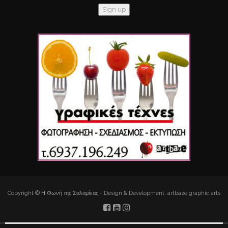
Copyright © Η Φωνή της Σαλαμίνας - Design & Development: artbaze graphic arts