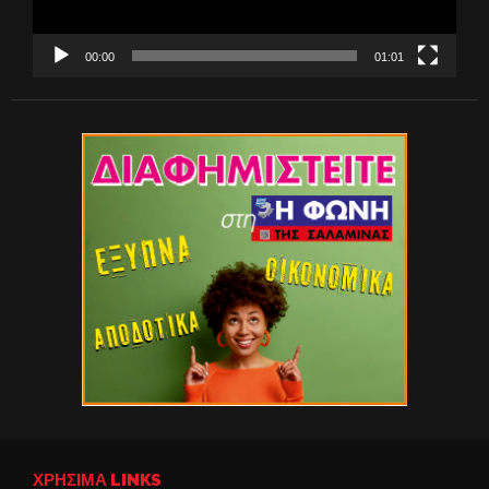
00:00
01:01
ΧΡΉΣΙΜΑ LINKS