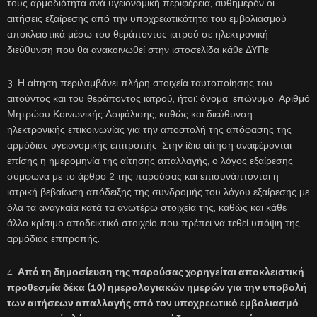
τους αρμοδιότητα ανά υγειονομική περιφέρεια, αυθημερόν οι
αιτήσεις εξαίρεσης από την υποχρεωτικότητα του εμβολιασμού
αποκλειστικά μέσω του θεράποντος ιατρού σε ηλεκτρονική
διεύθυνση που θα ανακοινωθεί στην ιστοσελίδα κάθε ΔΥΠε.
3. Η αίτηση περιλαμβάνει πλήρη στοιχεία ταυτοποίησης του
αιτούντος και του θεράποντος ιατρού, ήτοι: όνομα, επώνυμο, Αριθμό
Μητρώου Κοινωνικής Ασφάλισης, καθώς και διεύθυνση
ηλεκτρονικής επικοινωνίας για την αποστολή της απόφασης της
αρμόδιας υγειονομικής επιτροπής. Στην ίδια αίτηση αναφέρονται
επίσης η ημερομηνία της αίτησης απαλλαγής, ο λόγος εξαίρεσης
σύμφωνα με το άρθρο 2 της παρούσας και επισυνάπτονται η
ιατρική βεβαίωση απόδειξης της συνδρομής του λόγου εξαίρεσης με
όλα τα αναγκαία κατά τα ανωτέρω στοιχεία της, καθώς και κάθε
άλλο κρίσιμο αποδεικτικό στοιχείο που πρέπει να τεθεί υπόψη της
αρμόδιας επιτροπής.
4.
Από τη δημοσίευση της παρούσας χορηγείται αποκλειστική
προθεσμία δέκα (10) ημερολογιακών ημερών για την υποβολή
των αιτήσεων απαλλαγής από τον υποχρεωτικό εμβολιασμό