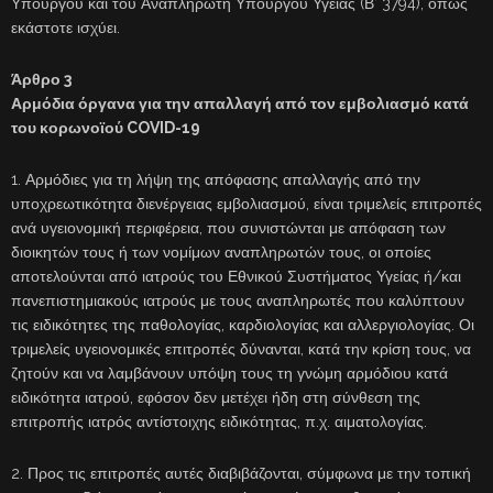
Υπουργού και του Αναπληρωτή Υπουργού Υγείας (Β’ 3794), όπως
εκάστοτε ισχύει.
Άρθρο 3
Αρμόδια όργανα για την απαλλαγή από τον εμβολιασμό κατά
του κορωνοϊού COVID-19
1. Αρμόδιες για τη λήψη της απόφασης απαλλαγής από την
υποχρεωτικότητα διενέργειας εμβολιασμού, είναι τριμελείς επιτροπές
ανά υγειονομική περιφέρεια, που συνιστώνται με απόφαση των
διοικητών τους ή των νομίμων αναπληρωτών τους, οι οποίες
αποτελούνται από ιατρούς του Εθνικού Συστήματος Υγείας ή/και
πανεπιστημιακούς ιατρούς με τους αναπληρωτές που καλύπτουν
τις ειδικότητες της παθολογίας, καρδιολογίας και αλλεργιολογίας. Οι
τριμελείς υγειονομικές επιτροπές δύνανται, κατά την κρίση τους, να
ζητούν και να λαμβάνουν υπόψη τους τη γνώμη αρμόδιου κατά
ειδικότητα ιατρού, εφόσον δεν μετέχει ήδη στη σύνθεση της
επιτροπής ιατρός αντίστοιχης ειδικότητας, π.χ. αιματολογίας.
2. Προς τις επιτροπές αυτές διαβιβάζονται, σύμφωνα με την τοπική