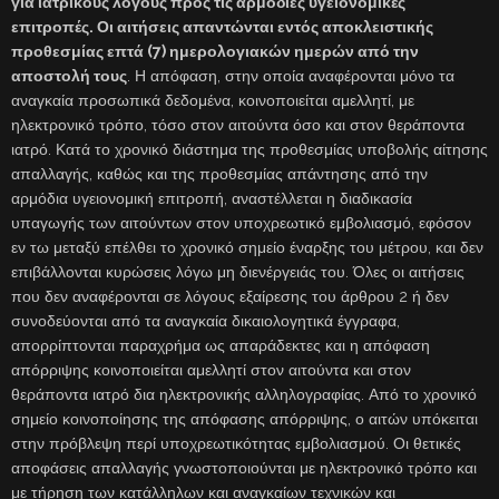
για ιατρικούς λόγους προς τις αρμόδιες υγειονομικές
επιτροπές. Οι αιτήσεις απαντώνται εντός αποκλειστικής
προθεσμίας επτά (7) ημερολογιακών ημερών από την
αποστολή τους
. Η απόφαση, στην οποία αναφέρονται μόνο τα
αναγκαία προσωπικά δεδομένα, κοινοποιείται αμελλητί, με
ηλεκτρονικό τρόπο, τόσο στον αιτούντα όσο και στον θεράποντα
ιατρό. Κατά το χρονικό διάστημα της προθεσμίας υποβολής αίτησης
απαλλαγής, καθώς και της προθεσμίας απάντησης από την
αρμόδια υγειονομική επιτροπή, αναστέλλεται η διαδικασία
υπαγωγής των αιτούντων στον υποχρεωτικό εμβολιασμό, εφόσον
εν τω μεταξύ επέλθει το χρονικό σημείο έναρξης του μέτρου, και δεν
επιβάλλονται κυρώσεις λόγω μη διενέργειάς του. Όλες οι αιτήσεις
που δεν αναφέρονται σε λόγους εξαίρεσης του άρθρου 2 ή δεν
συνοδεύονται από τα αναγκαία δικαιολογητικά έγγραφα,
απορρίπτονται παραχρήμα ως απαράδεκτες και η απόφαση
απόρριψης κοινοποιείται αμελλητί στον αιτούντα και στον
θεράποντα ιατρό δια ηλεκτρονικής αλληλογραφίας. Από το χρονικό
σημείο κοινοποίησης της απόφασης απόρριψης, ο αιτών υπόκειται
στην πρόβλεψη περί υποχρεωτικότητας εμβολιασμού. Οι θετικές
αποφάσεις απαλλαγής γνωστοποιούνται με ηλεκτρονικό τρόπο και
με τήρηση των κατάλληλων και αναγκαίων τεχνικών και