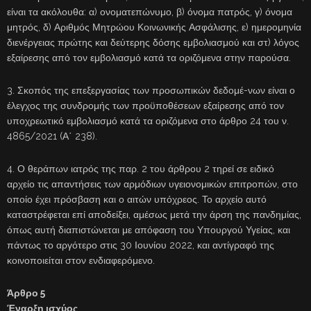
είναι τα ακόλουθα: α) ονοματεπώνυμο, β) όνομα πατρός, γ) όνομα
μητρός, δ) Αριθμός Μητρώου Κοινωνικής Ασφάλισης, ε) ημερομηνία
διενέργειας πρώτης και δεύτερης δόσης εμβολιασμού και στ) λόγος
εξαίρεσης από τον εμβολιασμό κατά τα οριζόμενα στην παρούσα.
3. Σκοπός της επεξεργασίας των προσωπικών δεδομέ-νων είναι ο
έλεγχος της συνδρομής των προϋποθέσεων εξαίρεσης από τον
υποχρεωτικό εμβολιασμό κατά τα οριζόμενα στο άρθρο 24 του ν.
4865/2021 (Α΄ 238).
4. Ο θεράπων ιατρός της παρ. 2 του άρθρου 2 τηρεί σε ειδικό
αρχείο τις απαντήσεις των αρμόδιων υγειονομικών επιτροπών, στο
οποίο έχει πρόσβαση και ο αιτών υπόχρεος. Το αρχείο αυτό
καταστρέφεται επί αποδείξει, αμέσως μετά την άρση της πανδημίας,
όπως αυτή διαπιστώνεται με απόφαση του Υπουργού Υγείας, και
πάντως το αργότερο στις 30 Ιουνίου 2022, και αντίγραφό της
κοινοποιείται στον ενδιαφερόμενο.
Άρθρο 5
Έναρξη ισχύος