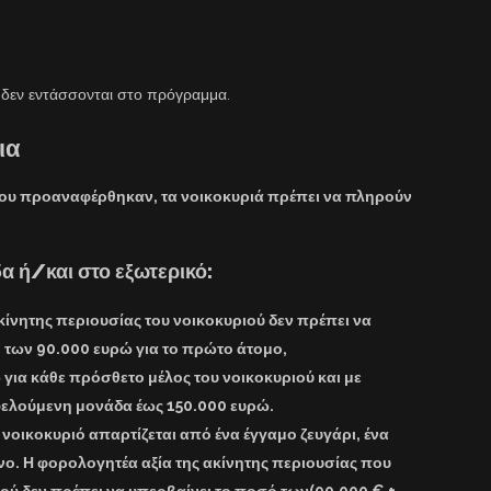
 δεν εντάσσονται στο πρόγραμμα.
ια
που προαναφέρθηκαν, τα νοικοκυριά πρέπει να πληρούν
α ή/και στο εξωτερικό:
κίνητης περιουσίας του νοικοκυριού δεν πρέπει να
ό των
90.000
ευρώ για το πρώτο άτομο,
για κάθε πρόσθετο μέλος του νοικοκυριού και με
ωφελούμενη μονάδα έως
150.000
ευρώ.
νοικοκυριό απαρτίζεται από ένα έγγαμο ζευγάρι, ένα
νο. Η φορολογητέα αξία της ακίνητης περιουσίας που
ιού δεν πρέπει να υπερβαίνει το ποσό των
(90.000 € +