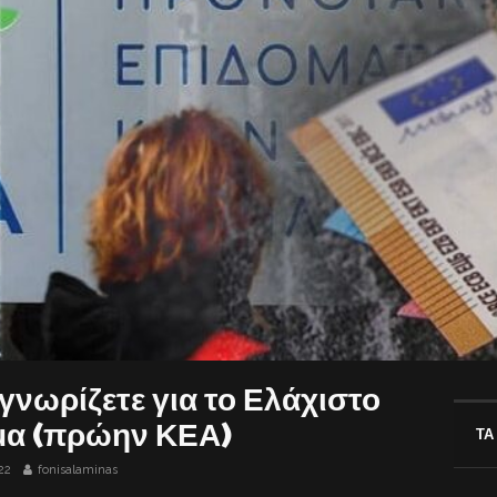
γνωρίζετε για το Ελάχιστο
μα (πρώην ΚΕΑ)
ΤΑ
22
fonisalaminas