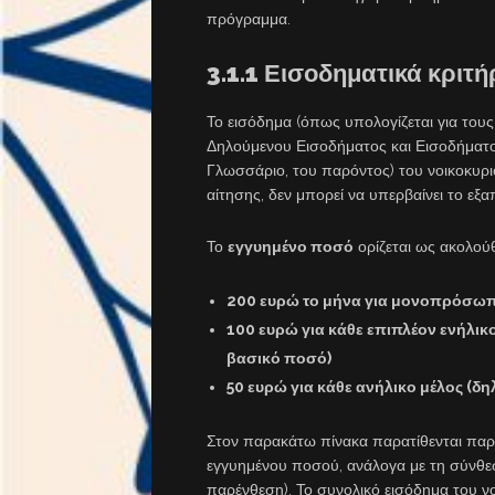
πρόγραμμα.
3.1.1 Εισοδηματικά κριτή
Το εισόδημα (όπως υπολογίζεται για τους
Δηλούμενου Εισοδήματος και Εισοδήματο
Γλωσσάριο, του παρόντος) του νοικοκυριο
αίτησης, δεν μπορεί να υπερβαίνει το εξ
Το
εγγυημένο ποσό
ορίζεται ως ακολού
200
ευρώ το μήνα για μονοπρόσωπ
100
ευρώ για κάθε επιπλέον ενήλικ
βασικό ποσό)
50
ευρώ για κάθε ανήλικο μέλος (δη
Στον παρακάτω πίνακα παρατίθενται παρ
εγγυημένου ποσού, ανάλογα με τη σύνθεση
παρένθεση). Το συνολικό εισόδημα του νο