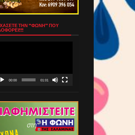
ΧΑΣΕΤΕ ΤΗΝ “ΦΩΝΗ” ΠΟΥ
ΟΦΟΡΕΙ!!!
όγραμμα
απαραγωγής
τεο
00:00
01:01