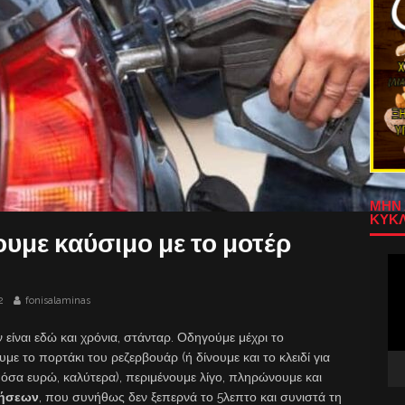
ΜΗΝ 
ΚΥΚΛ
ουμε καύσιμο με το μοτέρ
Πρ
Αν
Βίν
2
fonisalaminas
είναι εδώ και χρόνια, στάνταρ. Οδηγούμε μέχρι το
με το πορτάκι του ρεζερβουάρ (ή δίνουμε και το κλειδί για
πόσα ευρώ, καλύτερα), περιμένουμε λίγο, πληρώνουμε και
νήσεων
, που συνήθως δεν ξεπερνά το 5λεπτο και συνιστά τη