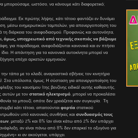
Θα μπορούσαμε, ωστόσο, να κάνουμε κάτι διαφορετικό;
αράδειγμα. Εκ πρώτης λήψης, κάτι τέτοιο φαντάζει εν δυνάμει
ση, μέσω ενημερωτικών ταμπελών, για απενεργοποίηση του
ά τη διάρκεια του ανεφοδιασμού. Προφανώς και αυτονόητα,
αι, όμως, υποχρεωτικό από τεχνικής σκοπιάς να βάζουμε
φη, για παράδειγμα, ανεφοδιάζονται κανονικά και εν πτήσει
 ίδιο. Η απάντηση για τα κανονικά αυτοκίνητα μπορεί να
εξήγηση επέχει αρκετών ερμηνειών.
 την τάπα με το κλειδί, αναγκαστικά σβήνεις τον κινητήρα
ίζα). Στα υπόλοιπα, όμως; Η σύσταση για απενεργοποίηση του
φλεξης του καυσίμου (της βενζίνης ειδικά) αυτής καθεαυτής,
ς αυτών με τον
στατικό ηλεκτρισμό
, μπορεί να προκαλέσει
ονία τα μπουζί, οπότε δεν χρειάζεται καν συγκυρία. Τη
συμβεί κάτι τέτοιο, απαιτούνται
φορτία
στατικού
ντρωθούν υπό κανονικές συνθήκες και
συνδυασμός τους
σεων
, μεταξύ 2% και 8% (αν είναι κάτω από 2% δεν υπάρχει
νάφλεξη, αν είναι πάνω από 8% δεν επαρκεί το οξυγόνο για
ηγμένη» κι αν ακούγεται, υπάρχει.