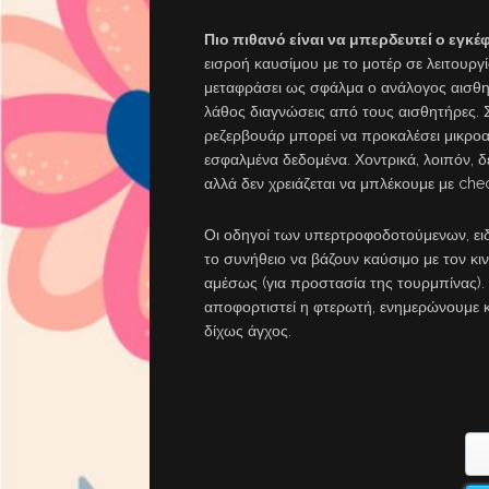
Πιο πιθανό είναι να μπερδευτεί ο εγκέ
εισροή καυσίμου με το μοτέρ σε λειτουργί
μεταφράσει ως σφάλμα ο ανάλογος αισθητ
λάθος διαγνώσεις από τους αισθητήρες. 
ρεζερβουάρ μπορεί να προκαλέσει μικροα
εσφαλμένα δεδομένα. Χοντρικά, λοιπόν, δ
αλλά δεν χρειάζεται να μπλέκουμε με chec
Οι οδηγοί των υπερτροφοδοτούμενων, ειδ
το συνήθειο να βάζουν καύσιμο με τον κ
αμέσως (για προστασία της τουρμπίνας).
αποφορτιστεί η φτερωτή, ενημερώνουμε κ
δίχως άγχος.