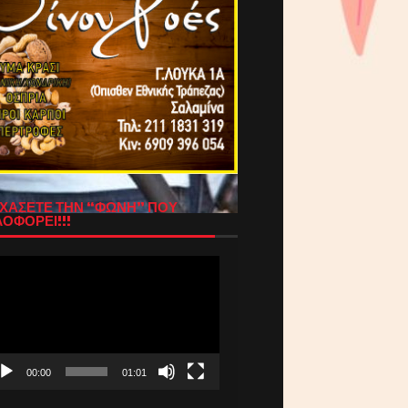
ΧΑΣΕΤΕ ΤΗΝ “ΦΩΝΗ” ΠΟΥ
ΟΦΟΡΕΙ!!!
όγραμμα
απαραγωγής
τεο
00:00
01:01