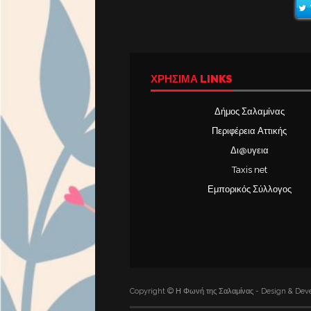
ΧΡΉΣΙΜΑ LINKS
Δήμος Σαλαμίνας
Περιφέρεια Αττικής
Δι@υγεια
Taxis net
Εμπορικός Σύλλογος
Copyright © Η Φωνή της Σαλαμίνας - Design & Deve