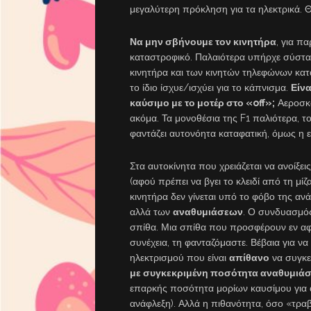
μεγαλύτερη πρόκληση για τα ηλεκτρικά. 
Να μην σβήνουμε τον κινητήρα
, για π
καταστροφικό. Παλαιότερα υπήρχε σύστα
κινητήρα και των κινητών τηλεφώνων κατ
το ίδιο ίσχυε/ισχύει για το κάπνισμα.
Είν
καύσιμο με το μοτέρ στο «off»;
Αεροσκά
ακόμα. Τα μονοθέσια της F1 παλιότερα, το
φαντάζει αυτονόητα καταφατική, όμως η 
Στα αυτοκίνητα που χρειάζεται να ανοίξεις
(αφού πρέπει να βγει το κλειδί από τη μ
κινητήρα δεν γίνεται υπό το φόβο της ανά
αλλά των
αναθυμιάσεων
. Ο συνδυασμό
σπίθα. Μια σπίθα που προσφέρουν εν αφθ
συνέχεια, τη φανταζόμαστε. Βέβαια για να 
ηλεκτρισμού που είναι
απίθανο
να συγκε
με συγκεκριμένη ποσότητα αναθυμιά
επαρκής ποσότητα μορίων καυσίμου για α
ανάφλεξη). Αλλά η πιθανότητα, όσο «τραβ