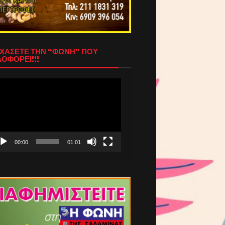
ΧΑΣΕΤΕ ΤΗΝ “ΦΩΝΗ” ΠΟΥ
ΟΦΟΡΕΙ!!!
όγραμμα
απαραγωγής
τεο
00:00
01:01