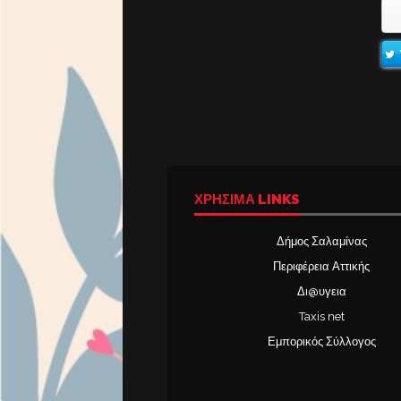
ΧΡΉΣΙΜΑ LINKS
Δήμος Σαλαμίνας
Περιφέρεια Αττικής
Δι@υγεια
Taxis net
Εμπορικός Σύλλογος