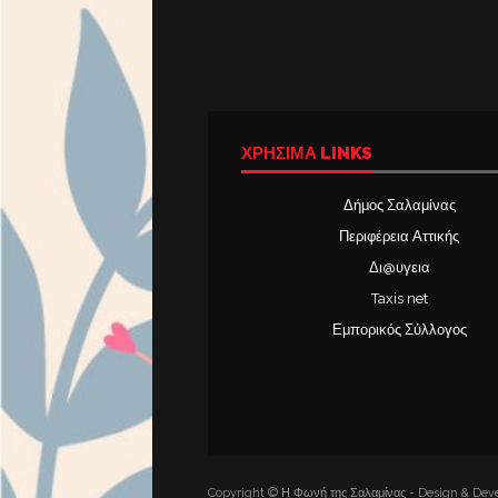
ΧΡΉΣΙΜΑ LINKS
Δήμος Σαλαμίνας
Περιφέρεια Αττικής
Δι@υγεια
Taxis net
Εμπορικός Σύλλογος
Copyright © Η Φωνή της Σαλαμίνας - Design & Deve