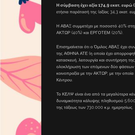
Η σύμβαση έχει αξία 174,9 εκατ. ευρώ (
ετήσια παράτασή της (αξίας 34,3 εκατ. ε
Η ΑΒΑΞ συμμετέχει με ποσοστό 40% στην κ
ΑΚΤΩΡ (40%) και ΕΡΓΟΤΕΜ (20%).
Επισημαίνεται ότι ο Όμιλος ΑΒΑΞ έχει σ
της ΑΘΗΝΑ ΑΤΕ (η οποία έχει απορροφηθε
κατασκευή, λειτουργία και συντήρηση τ
ολοκλήρωση των επόμενων δύο φάσεων κ
κοινοπραξία με την ΑΚΤΩΡ, με την οποία 
Κέντρου.
Το ΚΕΛΨ είναι ένα από τα μεγαλύτερα κέ
δυναμικότητα κάλυψης πληθυσμού 5.600
της τάξεως των 730.000 κ.μ. ημερησίως.