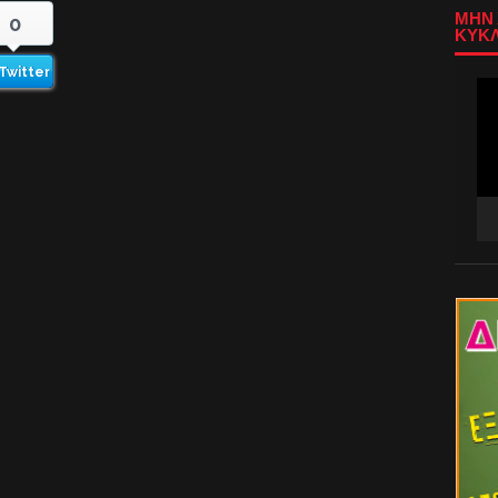
ΜΗΝ 
0
ΚΥΚΛ
Twitter
Πρ
Αν
Βίν