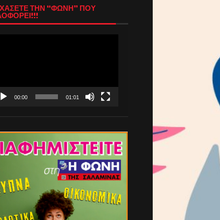
ΧΑΣΕΤΕ ΤΗΝ “ΦΩΝΗ” ΠΟΥ
ΟΦΟΡΕΙ!!!
όγραμμα
απαραγωγής
τεο
00:00
01:01