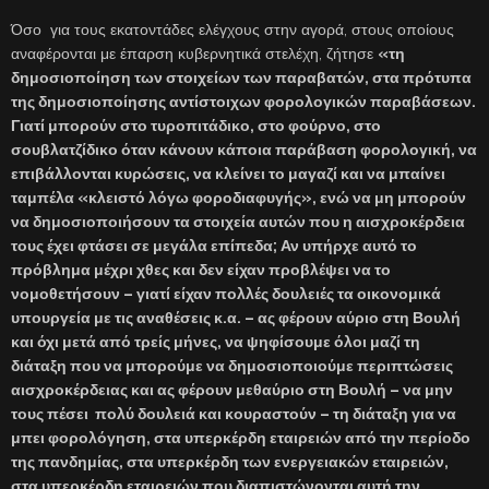
Όσο για τους εκατοντάδες ελέγχους στην αγορά, στους οποίους
αναφέρονται με έπαρση κυβερνητικά στελέχη, ζήτησε
«τη
δημοσιοποίηση των στοιχείων των παραβατών, στα πρότυπα
της δημοσιοποίησης αντίστοιχων φορολογικών παραβάσεων.
Γιατί μπορούν στο τυροπιτάδικο, στο φούρνο, στο
σουβλατζίδικο όταν κάνουν κάποια παράβαση φορολογική, να
επιβάλλονται κυρώσεις, να κλείνει το μαγαζί και να μπαίνει
ταμπέλα «κλειστό λόγω φοροδιαφυγής», ενώ να μη μπορούν
να δημοσιοποιήσουν τα στοιχεία αυτών που η αισχροκέρδεια
τους έχει φτάσει σε μεγάλα επίπεδα; Αν υπήρχε αυτό το
πρόβλημα μέχρι χθες και δεν είχαν προβλέψει να το
νομοθετήσουν – γιατί είχαν πολλές δουλειές τα οικονομικά
υπουργεία με τις αναθέσεις κ.α. – ας φέρουν αύριο στη Βουλή
και όχι μετά από τρείς μήνες, να ψηφίσουμε όλοι μαζί τη
διάταξη που να μπορούμε να δημοσιοποιούμε περιπτώσεις
αισχροκέρδειας και ας φέρουν μεθαύριο στη Βουλή – να μην
τους πέσει πολύ δουλειά και κουραστούν – τη διάταξη για να
μπει φορολόγηση, στα υπερκέρδη εταιρειών από την περίοδο
της πανδημίας, στα υπερκέρδη των ενεργειακών εταιρειών,
στα υπερκέρδη εταιρειών που διαπιστώνονται αυτή την