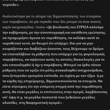
περίοδο».
Αναλυτικότερα για το αίτημα της δημοσιοποίησης των στοιχείων
των παραβατών, σε μία περίοδο που δεν μπορεί να είναι ανεκτή
καμία αισχροκέρδεια, τόνισε
«51 βουλευτές του ΣΥΡΙΖΑ καλούμε
την κυβέρνηση, με την συνυπογραφή και κατάθεση ερώτησης,
να προχωρήσει άμεσα σε νομοθέτηση, να καλύψει αυτό το
νομοθετικό κενό, αν θεωρεί ότι υπάρχει. Και για να μην
κουράζονται και διαβάζουν άσκοπα, τους δείχνουμε το δρόμο
να επαναλάβουν τη ρύθμιση που υπάρχει για τις φορολογικές
παραβάσεις, να αφήσουν αυτές τις αστείες δικαιολογίες για το
εάν επαναληφθεί ή όχι η παράβαση. Μπορεί να έρθει τέτοια
ρύθμιση που να ορίζει ότι μόλις ανακαλυφθεί αισχροκέρδεια,
που ξεπερνάει ορισμένα επίπεδα, σε σχέση με τον τζίρο ή με
τα κέρδη της επιχείρησης, δημοσιοποιούνται τα στοιχεία. Να
είστε σίγουρος ότι την επόμενη στιγμή από την νομοθέτηση
αυτή, θα είναι μεγάλες οι επιπτώσεις στην αγορά, λαμβάνοντας
υπ’ όψη π.χ. τα μεγάλα ποσοστά που ξοδεύουν μεγάλες
αλυσίδες στη διαφημιστική αγορά» .