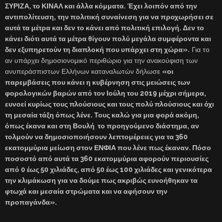
ΣΥΡΙΖΑ, το ΚΙΝΑΛ και άλλα κόμματα. Έχει λοιπόν από την
αντιπολίτευση, την πολιτική συναίνεση για να προχωρήσει σε
αυτά τα μέτρα και δεν το κάνει από πολιτική επιλογή. Δεν το
κάνει διότι αυτά τα μέτρα θίγουν πολύ μεγάλα συμφέροντα και
δεν εξυπηρετούν τη διαπλοκή που υπάρχει στη χώρα».
Για το
αν υπάρχει δημοσιονομικό περιθώριο για την ανακούφιση των
ανυπεράσπιστων Ελλήνων καταναλωτών δήλωσε
«οι
παρεμβάσεις που κάνει η κυβέρνηση στις μειώσεις των
φορολογικών βαρών από τον Ιούλη του 2019 μέχρι σήμερα,
ευνοεί κυρίως τους πλούσιους και τους πολύ πλούσιους και όχι
τη μεσαία τάξη όπως λένε. Τους καλώ για μια φορά ακόμη,
όπως έκανα και στη Βουλή το προηγούμενο διάστημα, αν
τολμούν να δημοσιοποιήσουν λεπτομέρειες για τα 360
εκατομμύρια μείωση στον ΕΝΦΙΑ που λένε πως έκαναν. Πόσο
ποσοστό από αυτά τα 360 εκατομμύρια αφορούν περιουσίες
από 0 έως 50 χιλιάδες, από 50 έως 100 χιλιάδες και γενικότερα
την κλιμάκωση για να δούμε πως ακριβώς ευνοήθηκαν τα
φτωχά και μεσαία στρώματα και να αφήσουν την
προπαγάνδα».