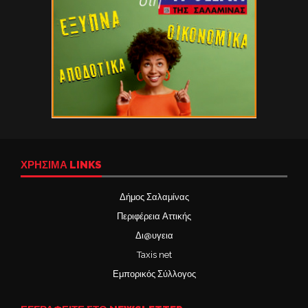
ΧΡΉΣΙΜΑ LINKS
Δήμος Σαλαμίνας
Περιφέρεια Αττικής
Δι@υγεια
Taxis net
Εμπορικός Σύλλογος