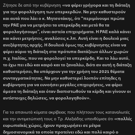
Ζήτησε δε από την κυβέρνηση
«να φέρει γρήγορα και τη διάταξη
για την φορολόγηση των υπερκερδών. Να μην καθυστερούν
και αυτά που λέει ο κ. Μητσοτάκης, ότι “περιμένουμε πρώτα
την ΡΑΕ για να μετρήσει τα υπερκέρδη και μετά θα τα
φορολογήσουμε”, είναι αστεία επιχειρήματα. Η ΡΑΕ καλά κάνει
και κάνει μετρήσεις, αναλύσεις κ.λπ. Αυτή είναι η δουλειά μιας
ανεξάρτητης αρχής. Η δουλειά όμως της κυβέρνησης είναι να
φέρει αύριο τη διάταξη στα πρότυπα διατάξεων άλλων χωρών
π.χ. Ιταλίας, που να φορολογεί τα υπερκέρδη. Και το λέω αυτό,
το έχω πει εδώ και καιρό και το ξαναλέω, διότι αν αυτή η διάταξη
καθυστερήσει, θα υπάρχουν για την χρήση του 2021 θέματα
συνταγματικότητας. Να μην καθυστερεί λοιπόν επίτηδες η
κυβέρνηση για να ευνοήσει μεγάλες επιχειρήσεις, να φέρει
άμεσα τη διάταξη και όταν διαπιστωθούν τα κέρδη και γίνουν οι
αντίστοιχες δηλώσεις, να φορολογηθούν».
Για τα απανωτά κύματα ακρίβειας που πλήττουν τους καταναλωτές
και την αντιμετώπισή τους ο Τρ. Αλεξιάδης υπενθύμισε ότι
«πολλές
ευρωπαϊκές χώρες, έχουν προχωρήσει σε μέτρα
δημοσιονομικά τα οποία προτείνει εδώ και πολύ καιρό ο