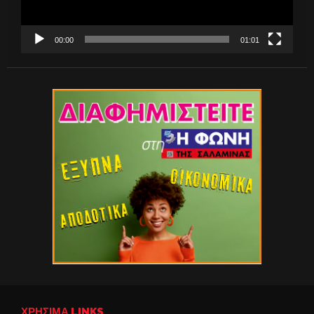
00:00
01:01
ΧΡΉΣΙΜΑ LINKS