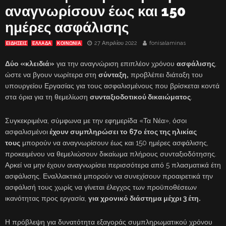
αναγνωρίσουν έως και 150
ημέρες ασφάλισης
27 Απριλίου 2022
fonisalaminas
ΕΙΔΗΣΕΙΣ
ΕΛΛΑΔΑ
ΚΟΙΝΩΝΙΑ
Δύο «κλειδιά»
για την αναγνώριση επιπλέον χρόνου
ασφάλισης
,
ώστε να βγουν νωρίτερα στη
σύνταξη,
προβλέπει διάταξη του
υπουργείου Εργασίας για τους ασφαλισμένους που βρίσκεται κοντά
στα όρια για τη θεμελίωση
συνταξιοδοτικού δικαιώματος
.
Συγκεκριμένα, σύμφωνα με την εφημερίδα «Τα Νέα», όσοι
ασφαλισμένοι
έχουν συμπληρώσει το 67ο έτος της ηλικίας
τους
μπορούν να αναγνωρίσουν έως και 150 ημέρες ασφάλισης,
προκειμένου να θεμελιώσουν δικαίωμα πλήρους συνταξιοδότησης.
Αρκεί να μην έχουν αναγνωρίσει περισσότερα από 5 πλασματικά έτη
ασφάλισης. Εναλλακτικά μπορούν να συνεχίσουν προαιρετικά την
ασφάλισή τους χωρίς να γίνεται έλεγχος των προϋποθέσεων
ικανότητας προς εργασία,
για χρονικό διάστημα μέχρι 3 έτη.
Η πρόβλεψη για δυνατότητα εξαγοράς συμπληρωματικού χρόνου