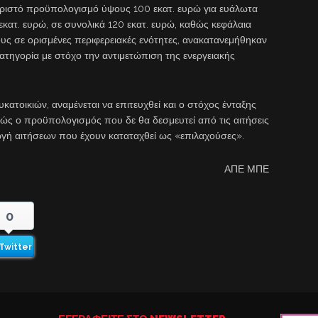
ωριστό προϋπολογισμό ύψους 100 εκατ. ευρώ για ευάλωτα
 εκατ. ευρώ, σε συνολικά 120 εκατ. ευρώ, καθώς κεφάλαια
ς σε ορισμένες περιφερειακές ενότητες, ανακατανεμήθηκαν
ατηγορία με στόχο την αντιμετώπιση της ενεργειακής
οικιών, αναμένεται να επιτευχθεί και ο στόχος ένταξης
ώς ο προϋπολογισμός που δε θα δεσμευτεί από τις αιτήσεις
γωγή αιτήσεων που έχουν καταταχθεί ως «επιλαχούσες».
ΑΠΕ ΜΠΕ
0
Twitter