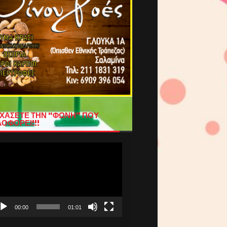
ΧΑΣΕΤΕ ΤΗΝ “ΦΩΝΗ” ΠΟΥ
ΟΦΟΡΕΙ!!!
όγραμμα
απαραγωγής
τεο
00:00
01:01