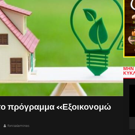
ΜΗΝ 
ΚΥΚΛ
Πρ
Αν
Βίν
στο πρόγραμμα «Εξοικονομώ
2
fonisalaminas