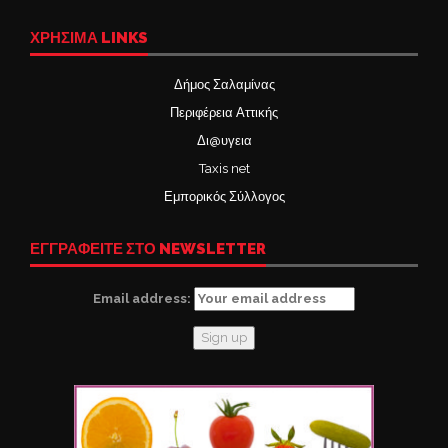
ΧΡΉΣΙΜΑ LINKS
Δήμος Σαλαμίνας
Περιφέρεια Αττικής
Δι@υγεια
Taxis net
Εμπορικός Σύλλογος
ΕΓΓΡΑΦΕΙΤΕ ΣΤΟ NEWSLETTER
Email address: