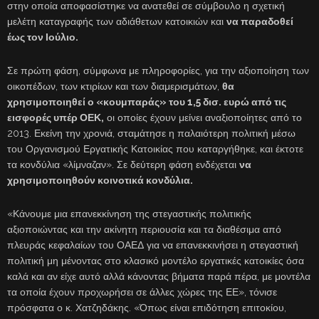
στην οποία αποφασίστηκε να ανατεθεί σε σύμβουλο η σχετική
μελέτη καταγραφής των αδιάθετων κατοικιών και
να παραδοθεί
έως τον Ιούλιο.
Σε πρώτη φάση, σύμφωνα με πληροφορίες, για την αξιοποίηση των
οικοπέδων, των κτιρίων και των διαμερισμάτων,
θα
χρησιμοποιηθεί ο «κουμπαράς» του 1,5 δισ. ευρώ από τις
εισφορές υπέρ ΟΕΚ,
οι οποίες έχουν μείνει αναξιοποίητες από το
2013. Εκείνη την χρονιά, σταμάτησε η παλαιότερη πολιτική μέσω
του Οργανισμού Εργατικής Κατοικίας που καταργήθηκε, και έκτοτε
τα κονδύλια «λίμναζαν». Σε δεύτερη φάση ενδέχεται
να
χρησιμοποιηθούν κοινοτικά κονδύλια.
«Κάνουμε μια επανεκκίνηση της στεγαστικής πολιτικής
αξιοποιώντας και την ακίνητη περιουσία και τα διαθέσιμα από
πλευράς κεφαλαίων του ΟΑΕΔ για να επανεκκινήσει η στεγαστική
πολιτική μη μένοντας στο κλασικό μοντέλο εργατικές κατοικίες όσα
καλά και αν είχε αυτό αλλά κάνοντας βήματα παρά πέρα, με μοντέλα
τα οποία έχουν προχωρήσει σε άλλες χώρες της ΕΕ», τόνισε
πρόσφατα ο κ. Χατζηδάκης. «Όπως είναι επιδότηση επιτοκίου,