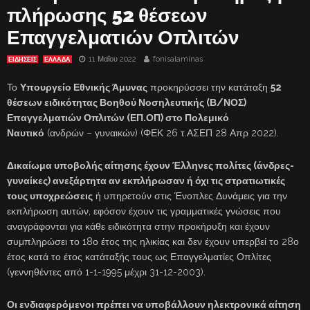
πλήρωσης 52 θέσεων
Επαγγελματιών Οπλιτών
11 Μαΐου 2022
fonisalaminas
ΕΙΔΗΣΕΙΣ
ΕΛΛΑΔΑ
Το
Υπουργείο Εθνικής Άμυνας
προκηρύσσει την κατάταξη
52
θέσεων ειδικότητας Βοηθού Νοσηλευτικής (Β/ΝΟΣ)
Επαγγελματιών Οπλιτών (ΕΠ.ΟΠ) στο Πολεμικό
Ναυτικό
(ανδρών – γυναικών) (ΦΕΚ 26 τ.ΑΣΕΠ 28 Απρ 2022).
Δικαίωμα υποβολής αίτησης έχουν Έλληνες πολίτες (άνδρες-
γυναίκες) ανεξάρτητα αν εκπλήρωσαν ή όχι τις στρατιωτικές
τους υποχρεώσεις
ή υπηρετούν στις Ένοπλες Δυνάμεις για την
εκπλήρωση αυτών, εφόσον έχουν τις γραμματικές γνώσεις που
αναγράφονται για κάθε ειδικότητα στην προκήρυξη και έχουν
συμπληρώσει το 18ο έτος της ηλικίας και δεν έχουν υπερβεί το 28ο
έτος κατά το έτος κατάταξής τους ως Επαγγελματίες Οπλίτες
(γεννηθέντες από 1-1-1995 μέχρι 31-12-2003).
Οι ενδιαφερόμενοι πρέπει να υποβάλλουν ηλεκτρονικά αίτηση