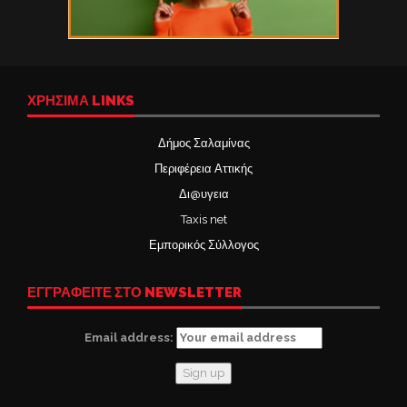
ΧΡΉΣΙΜΑ LINKS
Δήμος Σαλαμίνας
Περιφέρεια Αττικής
Δι@υγεια
Taxis net
Εμπορικός Σύλλογος
ΕΓΓΡΑΦΕΙΤΕ ΣΤΟ NEWSLETTER
Email address: