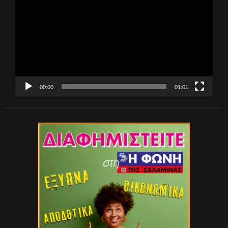
Βίντεο
00:00
01:01