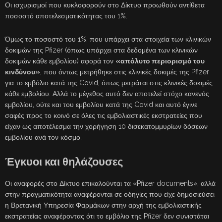
Οι ισχυρισμοί που κυκλοφορούν στο Δίκτυο προωθούν αντίθετα
ποσοστό αποτελεσματικότητας του 1%.
Όμως το ποσοστό του 1%, που υπάρχει στα στοιχεία των κλινικών
δοκιμών της Pfizer (όπως υπάρχει στα δεδομένα των κλινικών
δοκιμών κάθε εμβολίου) αφορά τον
«απόλυτο περιορισμό του
κινδύνου»
, που όντως μετρήθηκε στις κλινικές δοκιμές της Pfizer
για το εμβόλιο κατά της Covid, όπως μετράται στις κλινικές δοκιμές
κάθε εμβολίου. Αλλά το μέγεθος αυτό δεν αποτελεί στόχο κανενός
εμβολίου, ούτε και του εμβολίου κατά της Covid και αυτό έγινε
σαφές προς το κοινό σε όλες τις εμβολιαστικές εκστρατείες που
είχαν ως αποτέλεσμα την χορήγηση 10 δισεκατομμυρίων δόσεων
εμβολίου ανά τον κόσμο.
Έγκυοι και θηλάζουσες
Οι αναφορές στο Δίκτυο επικαλούνται τα «Pfizer documents», αλλά
στην πραγματικότητα αναφέρονται σε οδηγίες που είχε δημοσιεύσει
η Βρετανική Υπηρεσία Φαρμάκων στην αρχή της εμβολιαστικής
εκστρατείας αναφέροντας ότι το εμβόλιο της Pfizer δεν συνιστάται