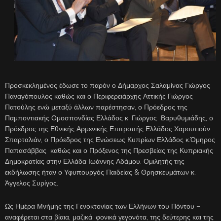
Προσκεκλημένος έδωσε το παρόν ο Δήμαρχος Σαλαμίνας Γιώργος
Παναγόπουλος καθώς και ο Περιφερειάρχης Αττικής Γιώργος
Πατούλης ενώ μεταξύ άλλων παρέστησαν, ο Πρόεδρος της
Παμποντιακής Ομοσπονδίας Ελλάδος κ. Γιώργος Βαρυθυμιάδης, ο
Πρόεδρος της Εθνικής Αρμενικής Επιτροπής Ελλάδος Χαρουτιούν
Σπαρταλιάν, ο Πρόεδρος της Ενώσεως Κυπρίων Ελλάδος κ.Όμηρος
Παπασάββας καθώς και ο Πρόξενος της Πρεσβείας της Κυπριακής
Δημοκρατίας στην Ελλάδα Ιωάννης Αδάμου. Ομιλητής της
εκδήλωσης ήταν ο Υφυπουργός Παιδείας & Θρησκευμάτων κ.
Άγγελος Συρίγος.
Ως Ημέρα Μνήμης της Γενοκτονίας των Ελλήνων του Πόντου –
αναφέρεται στα βίαια, μαζικά, φονικά γεγονότα, της δεύτερης και της