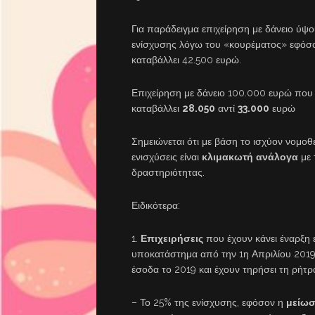
Για παράδειγμα επιχείρηση με δάνειο ύψ
ενίσχυσης λόγω του «κουρέματος» εφόσο
καταβάλλει 42.500 ευρώ.
Επιχείρηση με δάνειο 100.000 ευρώ που 
καταβάλλει
28.050
αντί
33.000
ευρώ
Σημειώνεται ότι με βάση το ισχύον νομοθ
ενισχύσεις είναι
κλιμακωτή
ανάλογα
με 
δραστηριότητας.
Ειδικότερα:
1.
Επιχειρήσεις
που έχουν κάνει έναρξη 
υποκατάστημα από την 1η Απριλίου 2019 
έσοδα το 2019 και έχουν τηρήσει τη ρήτ
– Το 25% της ενίσχυσης, εφόσον η
μείω