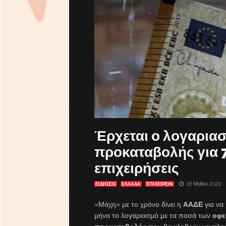
Έρχεται ο λογαρια
προκαταβολής για 7
επιχειρήσεις
16 Μαΐου 2022
ΕΙΔΗΣΕΙΣ
ΕΛΛΑΔΑ
ΕΠΙΧΕΙΡΕΙΝ
«Μάχη» με το χρόνο δίνει η
ΑΑΔΕ
για να 
μήνα το λογαριασμό με τα ποσά των
οφε