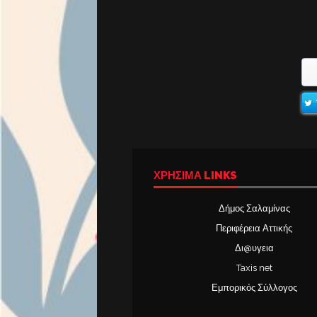
ΧΡΉΣΙΜΑ LINKS
Δήμος Σαλαμίνας
Περιφέρεια Αττικής
Δι@υγεια
Taxis net
Εμπορικός Σύλλογος