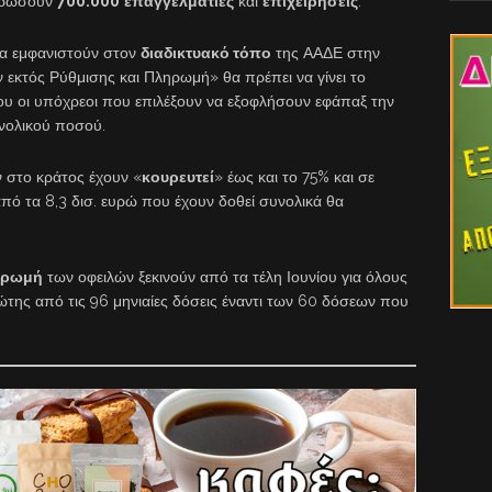
ηρώσουν
700.000
επαγγελματίες
και
επιχειρήσεις
.
α εμφανιστούν στον
διαδικτυακό τόπο
της ΑΑΔΕ στην
εκτός Ρύθμισης και Πληρωμή» θα πρέπει να γίνει το
υ οι υπόχρεοι που επιλέξουν να εξοφλήσουν εφάπαξ την
νολικού ποσού.
 στο κράτος έχουν «
κουρευτεί
» έως και το 75% και σε
πό τα 8,3 δισ. ευρώ που έχουν δοθεί συνολικά θα
ηρωμή
των οφειλών ξεκινούν από τα τέλη Ιουνίου για όλους
της από τις 96 μηνιαίες δόσεις έναντι των 60 δόσεων που