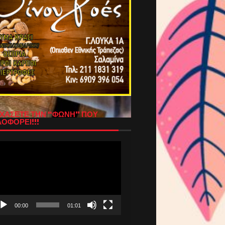
ΧΑΣΕΤΕ ΤΗΝ “ΦΩΝΗ” ΠΟΥ
ΟΦΟΡΕΙ!!!
όγραμμα
απαραγωγής
τεο
00:00
01:01