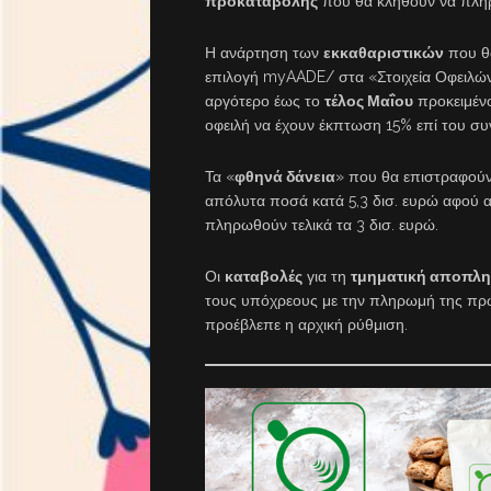
προκαταβολής
που θα κληθούν να πλ
Η ανάρτηση των
εκκαθαριστικών
που θ
επιλογή myAADE/ στα «Στοιχεία Οφειλών 
αργότερο έως το
τέλος Μαΐου
προκειμένο
οφειλή να έχουν έκπτωση 15% επί του συ
Τα «
φθηνά δάνεια
» που θα επιστραφούν
απόλυτα ποσά κατά 5,3 δισ. ευρώ αφού α
πληρωθούν τελικά τα 3 δισ. ευρώ.
Οι
καταβολές
για τη
τμηματική αποπλ
τους υπόχρεους με την πληρωμή της πρώ
προέβλεπε η αρχική ρύθμιση.