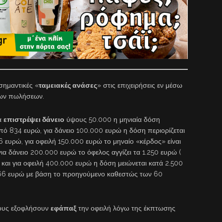
σημαντικές «
ταμειακές ανάσες
» στις επιχειρήσεις εν μέσω
των πωλήσεων.
να
επιστρέψει δάνειο
ύψους 50.000 η μηνιαία δόση
πό 834 ευρώ, για δάνειο 100.000 ευρώ η δόση περιορίζεται
 ευρώ, για οφειλή 150.000 ευρώ το μηναίο «κέρδος» είναι
ια δάνειο 200.000 ευρώ το όφελος αγγίζει τα 1.250 ευρώ (
και για οφειλή 400.000 ευρώ η δόση μειώνεται κατά 2.500
666 ευρώ με βάση το προηγούμενο καθεστώς των 60
σους εξοφλήσουν
εφάπαξ
την οφειλή λόγω της έκπτωσης