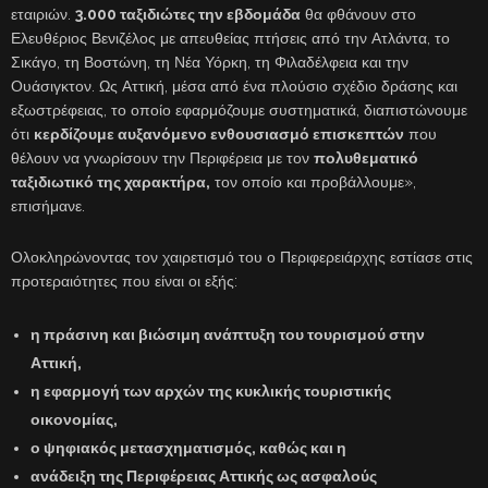
εταιριών.
3.000 ταξιδιώτες την εβδομάδα
θα φθάνουν στο
Ελευθέριος Βενιζέλος με απευθείας πτήσεις από την Ατλάντα, το
Σικάγο, τη Βοστώνη, τη Νέα Υόρκη, τη Φιλαδέλφεια και την
Ουάσιγκτον. Ως Αττική, μέσα από ένα πλούσιο σχέδιο δράσης και
εξωστρέφειας, το οποίο εφαρμόζουμε συστηματικά, διαπιστώνουμε
ότι
κερδίζουμε αυξανόμενο ενθουσιασμό επισκεπτών
που
θέλουν να γνωρίσουν την Περιφέρεια με τον
πολυθεματικό
ταξιδιωτικό της χαρακτήρα,
τον οποίο και προβάλλουμε»,
επισήμανε.
Ολοκληρώνοντας τον χαιρετισμό του ο Περιφερειάρχης εστίασε στις
προτεραιότητες που είναι οι εξής:
η πράσινη και βιώσιμη ανάπτυξη του τουρισμού στην
Αττική,
η εφαρμογή των αρχών της κυκλικής τουριστικής
οικονομίας,
ο ψηφιακός μετασχηματισμός, καθώς και η
ανάδειξη της Περιφέρειας Αττικής ως ασφαλούς