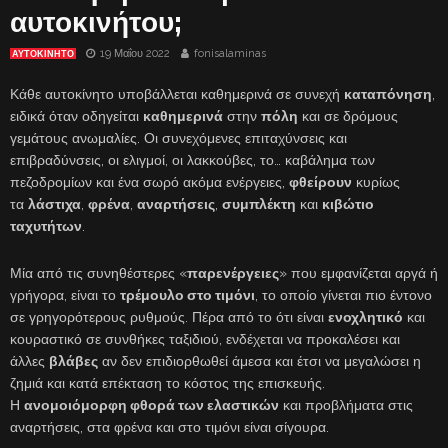
αυτοκινήτου;
19 Μαΐου 2022
fonisalaminas
ΑΥΤΟΚΙΝΗΤΟ
Κάθε αυτοκίνητο υποβάλλεται καθημερινά σε συνεχή
καταπόνηση
,
ειδικά όταν οδηγείται
καθημερινά
στην
πόλη
και σε δρόμους
γεμάτους ανωμαλίες. Οι συνεχόμενες επιταχύνσεις και
επιβραδύνσεις, οι ελιγμοί, οι λακκούβες, το… καβάλημα των
πεζοδρομίων και ένα σωρό ακόμα ενέργειες,
φθείρουν
κυρίως
τα
λάστιχα
,
φρένα
,
αναρτήσεις
,
συμπλέκτη
και
κιβώτιο
ταχυτήτων
.
Μία από τις συνηθέστερες «
παρενέργειες
» που εμφανίζεται αργά ή
γρήγορα, είναι το
τρέμουλο στο τιμόνι
, το οποίο γίνεται πιο έντονο
σε γρηγορότερους ρυθμούς. Πέρα από το ότι είναι
ενοχλητικό
και
κουραστικό σε συνθήκες ταξιδιού, ενδέχεται να προκαλέσει και
άλλες
βλάβες
αν δεν επιδιορθωθεί άμεσα και έτσι να μεγαλώσει η
ζημιά και κατά επέκταση το κόστος της επισκευής.
Η
ανομοιόμορφη φθορά των ελαστικών
και προβλήματα στις
αναρτήσεις, στα φρένα και στο τιμόνι είναι σίγουρα.