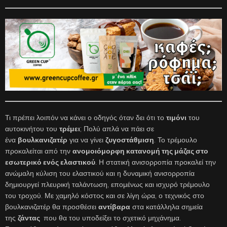
Τι πρέπει λοιπόν να κάνει ο οδηγός όταν δει ότι το
τιμόνι
του
αυτοκινήτου του
τρέμει
; Πολύ απλά να πάει σε
ένα
βουλκανιζατέρ
για να γίνει
ζυγοστάθμιση
. Το τρέμουλο
προκαλείται από την
ανομοιόμορφη κατανομή της μάζας στο
εσωτερικό ενός ελαστικού
. Η στατική ανισορροπία προκαλεί την
ανώμαλη κύλιση του ελαστικού και η δυναμική ανισορροπία
δημιουργεί πλευρική ταλάντωση, επομένως και ισχυρό τρέμουλο
του τροχού. Με χαμηλό κόστος και σε λίγη ώρα, ο τεχνικός στο
βουλκανιζατέρ θα προσθέσει
αντίβαρα
στα κατάλληλα σημεία
της
ζάντας
που θα του υποδείξει το σχετικό μηχάνημα.