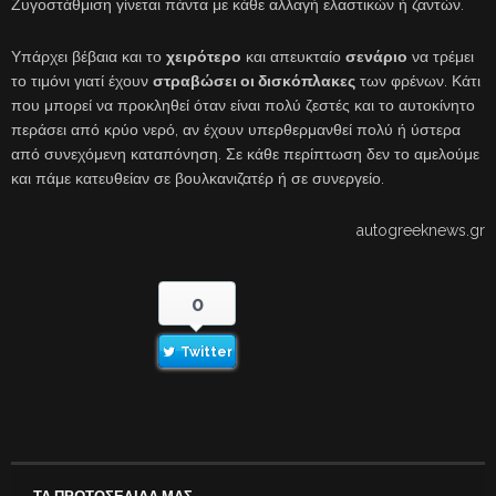
Ζυγοστάθμιση γίνεται πάντα με κάθε αλλαγή ελαστικών ή ζαντών.
Υπάρχει βέβαια και το
χειρότερο
και απευκταίο
σενάριο
να τρέμει
το τιμόνι γιατί έχουν
στραβώσει οι δισκόπλακες
των φρένων. Κάτι
που μπορεί να προκληθεί όταν είναι πολύ ζεστές και το αυτοκίνητο
περάσει από κρύο νερό, αν έχουν υπερθερμανθεί πολύ ή ύστερα
από συνεχόμενη καταπόνηση. Σε κάθε περίπτωση δεν το αμελούμε
και πάμε κατευθείαν σε βουλκανιζατέρ ή σε συνεργείο.
autogreeknews.gr
0
Twitter