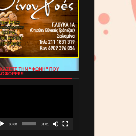
ΧΑΣΕΤΕ ΤΗΝ “ΦΩΝΗ” ΠΟΥ
ΟΦΟΡΕΙ!!!
όγραμμα
απαραγωγής
τεο
00:00
01:01