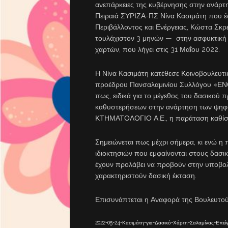
ανεπάρκειες της κυβέρνησης στην ανάρτ
Πειραιά ΣΥΡΙΖΑ-ΠΣ Νίνα Κασιμάτη που 
Περιβάλλοντος και Ενέργειας, Κώστα Σκρ
τουλάχιστον 3 μηνών — στην ασφυκτική
χαρτών, που λήγει στις 31 Μαΐου 2022.
Η Νίνα Κασιμάτη κατέθεσε Κοινοβουλευτι
προέδρου Πανσαλαμινίου Συλλόγου «ΕΝΟ
πως, ειδικά για το μέγεθος του δασικού
καθυστερήσεων στην ανάρτηση των ψηφι
ΚΤΗΜΑΤΟΛΟΓΙΟ Α.Ε., η παράταση καθίστ
Σημειώνεται πως μέχρι σήμερα, κι ενώ η 
ιδιοκτησιών που εμφαίνονται στους δασικ
έχουν προλάβει να προβούν στην υποβολή
χαρακτηριστούν δασική έκταση.
Επισυνάπτεται η Αναφορά της Βουλευτού
2022-05-24-Κασιμάτη-για-Δασικό-Χάρτη-Σαλαμίνας-Επε