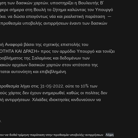
ηση των δασικών χαρτών, υποστηρίζει η Βουλευτής Β’
έφερε σήμερα στη Βουλή το ζήτημα καλώντας τον Υπουργό
έκα, να δώσει επειγόντως νέα και ρεαλιστική παράταση —
 προθεσμία υποβολής αντιρρήσεων έναντι των δασικών
κή Αναφορά βάσει της σχετικής επιστολής του
ΤΗΤΑ ΚΑΙ ΔΡΑΣΗ» προς τον αρμόδιο Υπουργό και τονίζει
 προβλήματος της Σαλαμίνας και δεδομένων των
ακών αρχείων δασικών χαρτών στον ιστότοπο της
αται αυτονόητη και επιβεβλημένη.
προθεσμία λήγει στις 31-05-2022, ούτε το 10% των
ούς χάρτες δεν έχουν ενημερωθεί, καθώς οι πολίτες δεν
 αντιρρήσεων. Χιλιάδες ιδιοκτησίες κινδυνεύουν να
.
ίγον-να-δοθεί-τρίμηνη-παράταση-στην-προθεσμία-υποβολής-αντιρρήσεων
Λήψη