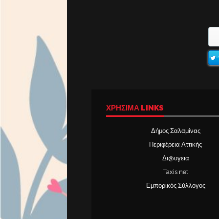
ΧΡΉΣΙΜΑ LINKS
Δήμος Σαλαμίνας
Περιφέρεια Αττικής
Δι@υγεια
Taxis net
Εμπορικός Σύλλογος