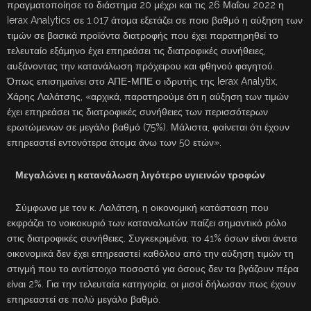
πραγματοποίησε το διάστημα 20 μέχρι και τις 26 Μαΐου 2022 η
Ierax Analytics σε 1.017 άτομα εξετάζει σε ποιο βαθμό η αύξηση των
τιμών σε βασικά προϊόντα διατροφής που έχει παρατηρηθεί το
τελευταίο εξάμηνο έχει επηρεάσει τις διατροφικές συνήθειες,
αυξάνοντας την κατανάλωση πρόχειρου και φθηνού φαγητού.
Όπως επισημαίνει στο ΑΠΕ-ΜΠΕ ο ιδρυτής της Ierax Analytix,
Χάρης Λαλάτσης, «αρχικά, παρατηρούμε ότι η αύξηση των τιμών
έχει επηρεάσει τις διατροφικές συνήθειες των περισσότερων
ερωτώμενων σε μεγάλο βαθμό (75%). Μάλιστα, φαίνεται ότι έχουν
επηρεαστεί εντονότερα άτομα άνω των 50 ετών».
Μεγαλώνει η κατανάλωση λιγότερο υγιεινών τροφών
Σύμφωνα με τον κ. Λαλάτση, η οικονομική κατάσταση που
εκφράζει το νοικοκυριό των καταναλωτών παίζει σημαντικό ρόλο
στις διατροφικές συνήθειες. Συγκεκριμένα, το 41% όσων είναι άνετα
οικονομικά δεν έχει επηρεαστεί καθόλου από την αύξηση τιμών τη
στιγμή που το αντίστοιχο ποσοστό για όσους δεν τα βγάζουν πέρα
είναι 2%. Για την τελευταία κατηγορία, οι μισοί δήλωσαν πως έχουν
επηρεαστεί σε πολύ μεγάλο βαθμό.