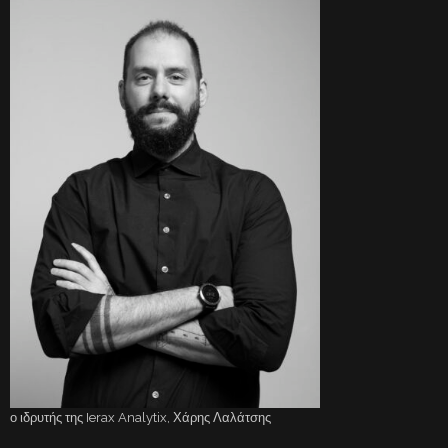
ο ιδρυτής της Ierax Analytix, Χάρης Λαλάτσης