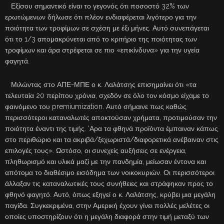
Εξίσου σημαντικό είναι το γεγονός ότι ποσοστό 32% των
ερωτώμενων δήλωσε ότι πλέον ενδιαφέρεται λιγότερο για την
ποιότητα των τροφίμων σε σχέση με έξι μήνες. Αυτό συνεπάγεται
ότι το 1/3 απομακρύνεται από το κριτήριο της ποιότητας των
τροφίμων και άρα στρέφεται σε πιο «επικίνδυνα» για την υγεία
φαγητά.
Μιλώντας στο ΑΠΕ-ΜΠΕ ο κ. Λαλάτσης επισημαίνει ότι «τα
τελευταία 20 περίπου χρόνια, σχεδόν σε όλο τον κόσμο είχαμε το
φαινόμενο του premiumization. Αυτό σήμαινε πως καθώς
περισσότεροι καταναλωτές αποκτούσαν χρήματα, προτιμούσαν την
ποιότητα έναντι της τιμής. ‘Αρα τα φθηνά προϊόντα έμπαιναν κάπως
στο περιθώριο και τα ακριβά/ξεχωριστά/διαφορετικά ανέβαιναν στις
επιλογές τους». Ωστόσο, οι συνεχείς αυξήσεις σε ενέργεια,
πληθωρισμό και υλικά μαζί με την πανδημία, μείωσαν έντονα και
απότομα το διαθέσιμο εισόδημα των νοικοκυριών. Οι περισσότεροι
άλλαξαν τις καταναλωτικές τους συνήθειες και στράφηκαν προς το
φθηνό φαγητό. Αυτό, όπως εξηγεί ο κ. Λαλάτσης, κρύβει μια μεγάλη
παγίδα. Συγκεκριμένα, στην Αμερική έχουν γίνει πολλές μελέτες οι
οποίες υποστηρίζουν ότι η μεγάλη διαφορά στην τιμή μεταξύ των