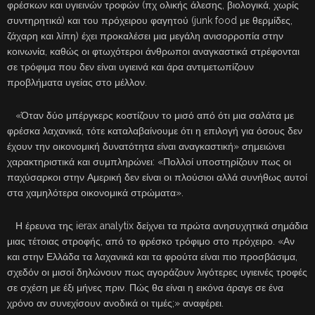
φρέσκων και υγιεινών τροφών (πχ ολικής άλεσης, βιολογικά, χωρίς
συντηρητικά) και του πρόχειρου φαγητού (junk food με θερμίδες,
ζάχαρη και λίπη) έχει προκαλέσει μια μεγάλη ανισορροπία στην
κοινωνία, καθώς οι φτωχότεροι άνθρωποι αναγκαστικά στρέφονται
σε τρόφιμα που δεν είναι υγιεινά και άρα αντιμετωπίζουν
προβλήματα υγείας στο μέλλον.
«Όταν δύο μπέργκερς κοστίζουν το μισό από ότι μια σαλάτα με
φρέσκα λαχανικά, τότε καταλαβαίνουμε ότι η επιλογή για όσους δεν
έχουν την οικονομική δυνατότητα είναι αναγκαστική» σημειώνει
χαρακτηριστικά και συμπληρώνει: «Πολλοί υποστηρίζουν πως οι
παχύσαρκοι στην Αμερική δεν είναι οι πλούσιοι αλλά συνήθως αυτοί
στα χαμηλότερα οικονομικά στρώματα».
Η έρευνα της ierax analytix δείχνει τα πρώτα ανησυχητικά σημάδια
μιας τέτοιας στροφής, από το φρέσκο τρόφιμο στο πρόχειρο. «Αν
και στην Ελλάδα τα λαχανικά και τα φρούτα είναι πιο προσβάσιμα,
σχεδόν οι μισοί δηλώνουν πως αγοράζουν λιγότερες υγιεινές τροφές
σε σχέση με έξι μήνες πριν. Πώς θα είναι η εικόνα άραγε σε ένα
χρόνο αν συνεχίσουν ανοδικά οι τιμές;» αναφέρει.