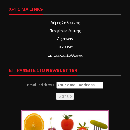
ΧΡΉΣΙΜΑ LINKS
Δήμος Σαλαμίνας
Περιφέρεια Αττικής
Δι@υγεια
Taxis net
Εμπορικός Σύλλογος
ΕΓΓΡΑΦΕΙΤΕ ΣΤΟ NEWSLETTER
Email address: