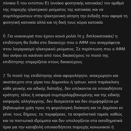
πίνακα 6 του εντύπου Ε1 (ενοίκιο φοιτητικής κατοικίας) τον αριθμό
της παροχής ηλεκτρικού ρεύματος της κατοικίας και να
συμπληρώσουν στην ηλεκτρονική αίτηση την ένδειξη που αφορά τη
φοιτητική κατοικία αλλά και τη δική τους κύρια κατοικία.
6. Για νοικοκυριά που έχουν κοινό ρολόι (π.χ. διπλοκατοικίες) η
επιδότηση θα δοθεί στο δικαιούχο που ο ΑΦΜ του αναγράφεται
στον λογαριασμό ηλεκτρικού ρεύματος. Σε περίπτωση που ο ΑΦΜ
δεν ανήκει σε κανέναν από τους δικαιούχους το ποσό της
επιδότησης επιμερίζεται στους δικαιούχους.
7. Το ποσό της επιδότησης είναι αφορολόγητο, ανεκχώρητο και
ακατάσχετο στα χέρια του Δημοσίου ή τρίτων, κατά παρέκκλιση
κάθε γενικής και ειδικής διάταξης, δεν υπόκεινται σε οποιαδήποτε
κράτηση, τέλος ή εισφορά συμπεριλαμβανομένης και της ειδικής
εισφοράς αλληλεγγύης, δεν δεσμεύεται και δεν συμψηφίζεται με
βεβαιωμένα χρέη προς τη φορολογική διοίκηση και το Δημόσιο εν
γένει, τους δήμους, τις περιφέρειες, τα ασφαλιστικά ταμεία, καθώς
και τα πιστωτικά ιδρύματα και δεν υπολογίζεται στα εισοδηματικά
όρια για την καταβολή οποιασδήποτε παροχής κοινωνικού ή