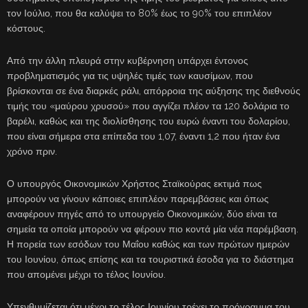
τον Ιούλιο, που θα καλύψει το 80% έως το 90% του επιπλέον
κόστους.
Από την άλλη πλευρά στην κυβέρνηση υπάρχει έντονος
προβληματισμός για τις υψηλές τιμές των καυσίμων, που
βρίσκονται σε ένα διαρκές ράλι, απόρροια της αύξησης της διεθνούς
τιμής του «μαύρου χρυσού» που αγγίζει πλέον τα 120 δολάρια το
βαρέλι, καθώς και της διολίσθησης του ευρώ έναντι του δολαρίου,
που είναι σήμερα στα επίπεδα του 1,07, έναντι 1,2 που ήταν ένα
χρόνο πριν.
Ο υπουργός Οικονομικών Χρήστος Σταϊκούρας εκτιμά πως
μπορούν να γίνουν κάποιες επιπλέον παρεμβάσεις και όπως
αναφέρουν πηγές από το υπουργείο Οικονομικών, δύο είναι τα
σημεία τα οποία μπορούν να φέρουν πιο κοντά μία νέα παρέμβαση.
Η πορεία των εσόδων του Μαΐου καθώς και των πρώτων ημερών
του Ιουνίου, όπως επίσης και τα τουριστικά έσοδα για το διάστημα
που απομένει μέχρι το τέλος Ιουνίου.
Υπενθυμίζεται ότι μέχρι το τέλος Ιουνίου τρέχει το πρόγραμμα του