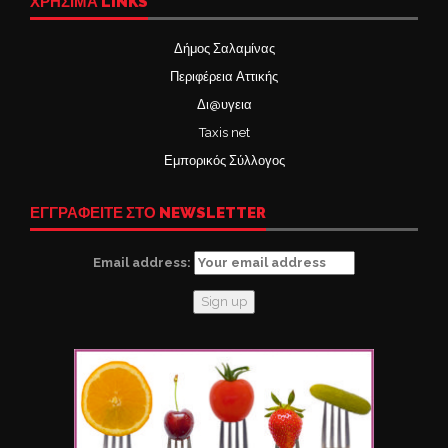
ΧΡΉΣΙΜΑ LINKS
Δήμος Σαλαμίνας
Περιφέρεια Αττικής
Δι@υγεια
Taxis net
Εμπορικός Σύλλογος
ΕΓΓΡΑΦΕΙΤΕ ΣΤΟ NEWSLETTER
Email address: