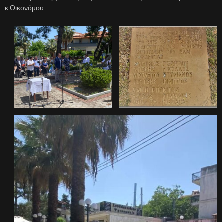
κ.Οικονόμου.