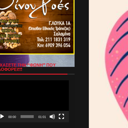
ΧΑΣΕΤΕ ΤΗΝ “ΦΩΝΗ” ΠΟΥ
ΟΦΟΡΕΙ!!!
όγραμμα
απαραγωγής
τεο
00:00
01:01