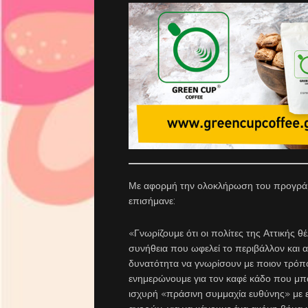
Με αφορμή την ολοκλήρωση του προγρά
επισήμανε:
«Γνωρίζουμε ότι οι πολίτες της Αττικής θ
συνήθεια που ωφελεί το περιβάλλον και α
δυνατότητα να γνωρίσουν με ποιον τρόπ
ενημερώνουμε για τον καφέ κάδο που μπα
ισχυρή «πράσινη συμμαχία ευθύνης» με ε