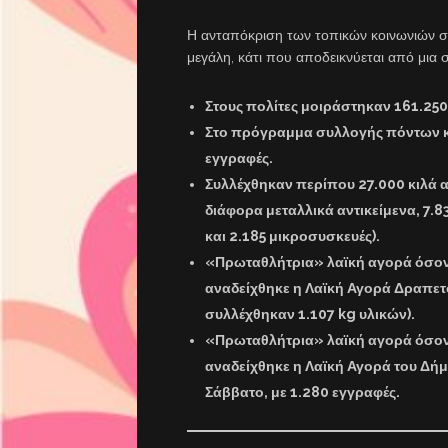
Η ανταπόκριση των τοπικών κοινωνιών 
μεγάλη, κάτι που αποδεικνύεται από μια σ
Στους πολίτες μοιράστηκαν
161.250
Στο πρόγραμμα συλλογής πόντων κ
εγγραφές
.
Συλλέχθηκαν περίπου
27.000 κιλά
διάφορα μεταλλικά αντικείμενα, 7.83
και 2.185 μικροσυσκευές).
«Πρωταθλήτρια» λαϊκή αγορά
όσον
αναδείχθηκε η
Λαϊκή Αγορά Δραπετ
συλλέχθηκαν 1.107 kg υλικών).
«Πρωταθλήτρια» λαϊκή αγορά
όσον
αναδείχθηκε η
Λαϊκή Αγορά του Δή
Σάββατο
, με 1.280 εγγραφές.