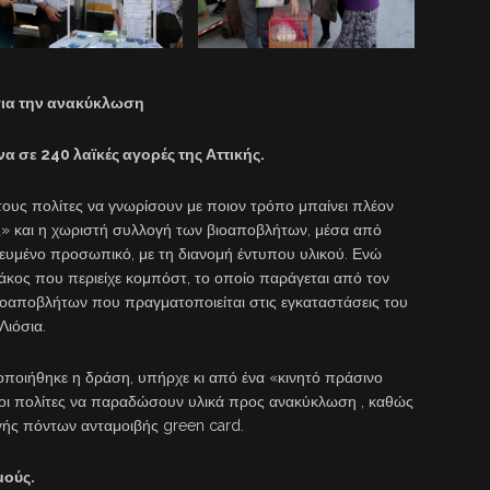
για την ανακύκλωση
να σε 240 λαϊκές αγορές της Αττικής.
τους πολίτες να γνωρίσουν με ποιον τρόπο μπαίνει πλέον
ς» και η χωριστή συλλογή των βιοαποβλήτων, μέσα από
ευμένο προσωπικό, με τη διανομή έντυπου υλικού. Ενώ
σάκος που περιείχε κομπόστ, το οποίο παράγεται από τον
οαποβλήτων που πραγματοποιείται στις εγκαταστάσεις του
Λιόσια.
οποιήθηκε η δράση, υπήρχε κι από ένα «κινητό πράσινο
α οι πολίτες να παραδώσουν υλικά προς ανακύκλωση , καθώς
ής πόντων ανταμοιβής green card.
μούς.