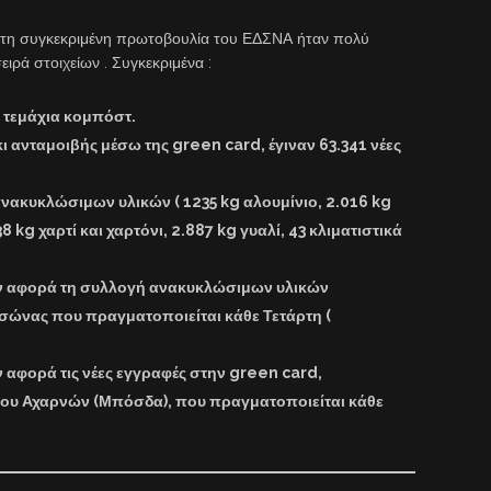
στη συγκεκριμένη πρωτοβουλία του ΕΔΣΝΑ ήταν πολύ
ειρά στοιχείων . Συγκεκριμένα :
 τεμάχια κομπόστ
.
ι ανταμοιβής μέσω της
green card,
έγιναν
63.341 νέες
 ανακυκλώσιμων υλικών
( 1235 kg αλουμίνιο, 2.016 kg
8 kg χαρτί και χαρτόνι, 2.887 kg γυαλί, 43 κλιματιστικά
 αφορά τη
συλλογή ανακυκλώσιμων υλικών
σώνας που πραγματοποιείται κάθε Τετάρτη
(
 αφορά τις
νέες εγγραφές στην green card
,
μου Αχαρνών (Μπόσδα),
που πραγματοποιείται κάθε