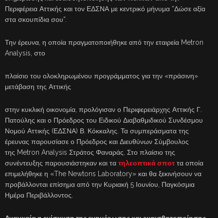
Περιφέρεια Αττικής και τον ΕΔΣΝΑ με κεντρικό μήνυμα “Δώσε αξία
στα σκουπίδια σου”.
Την έρευνα, η οποία πραγματοποιήθηκε από την εταιρεία Metron
Analysis, στο
πλαίσιο του ολοκληρωμένου προγράμματος για την «πράσινη»
μετάβαση της Αττικής
στην κυκλική οικονομία, προλόγισαν ο Περιφερειάρχης Αττικής Γ.
Πατούλης και ο Πρόεδρος του Ειδικού Διαβαθμιδικού Συνδέσμου
Νομού Αττικής (ΕΔΣΝΑ) Β. Κόκκαλης. Τα συμπεράσματα της
έρευνας παρουσίασε ο Πρόεδρος και Διευθύνων Σύμβουλος
της Metron Analysis Στράτος Φαναράς. Στο πλαίσιο της
συνέντευξης παρουσιάστηκαν και τα
τηλεοπτικά σποτ
τα οποία
επιμελήθηκε η «The Newtons Laboratory» και θα ξεκινήσουν να
προβάλλονται επίσημα από την Κυριακή 5 Ιουνίου, Παγκόσμια
Ημέρα Περιβάλλοντος.
Αναγκαία η ενίσχυση της ενημέρωσης και ευαισθητοποίησης