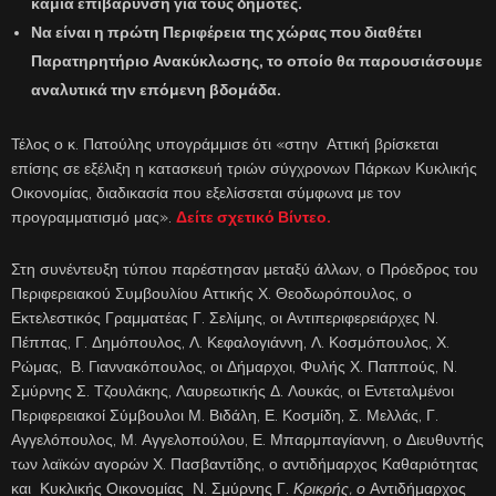
καμία επιβάρυνση για τους δημότες.
Να είναι η πρώτη Περιφέρεια της χώρας που διαθέτει
Παρατηρητήριο Ανακύκλωσης, το οποίο θα παρουσιάσουμε
αναλυτικά την επόμενη βδομάδα.
Τέλος ο κ. Πατούλης υπογράμμισε ότι «στην Αττική βρίσκεται
επίσης σε εξέλιξη η κατασκευή τριών σύγχρονων Πάρκων Κυκλικής
Οικονομίας, διαδικασία που εξελίσσεται σύμφωνα με τον
προγραμματισμό μας».
Δείτε σχετικό Βίντεο.
Στη συνέντευξη τύπου παρέστησαν μεταξύ άλλων, ο Πρόεδρος του
Περιφερειακού Συμβουλίου Αττικής Χ. Θεοδωρόπουλος, ο
Εκτελεστικός Γραμματέας Γ. Σελίμης, οι Αντιπεριφερειάρχες Ν.
Πέππας, Γ. Δημόπουλος, Λ. Κεφαλογιάννη, Λ. Κοσμόπουλος, Χ.
Ρώμας, Β. Γιαννακόπουλος, οι Δήμαρχοι, Φυλής Χ. Παππούς, Ν.
Σμύρνης Σ. Τζουλάκης, Λαυρεωτικής Δ. Λουκάς, οι Εντεταλμένοι
Περιφερειακοί Σύμβουλοι Μ. Βιδάλη, Ε. Κοσμίδη, Σ. Μελλάς, Γ.
Αγγελόπουλος, Μ. Αγγελοπούλου, Ε. Μπαρμπαγίαννη, ο Διευθυντής
των λαϊκών αγορών Χ. Πασβαντίδης, ο αντιδήμαρχος Καθαριότητας
και Κυκλικής Οικονομίας Ν. Σμύρνης Γ.
Κρικρής, ο
Αντιδήμαρχος