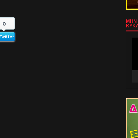
ΜΗΝ 
0
ΚΥΚΛ
Twitter
Πρ
Αν
Βίν