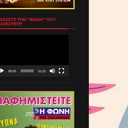
ΧΑΣΕΤΕ ΤΗΝ “ΦΩΝΗ” ΠΟΥ
ΟΦΟΡΕΙ!!!
όγραμμα
απαραγωγής
τεο
00:00
01:01