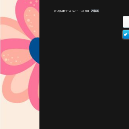
programma-seminariou
Λήψη