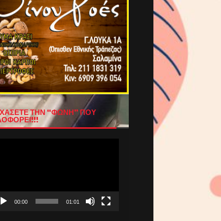
ΧΑΣΕΤΕ ΤΗΝ “ΦΩΝΗ” ΠΟΥ
ΟΦΟΡΕΙ!!!
όγραμμα
απαραγωγής
τεο
00:00
01:01