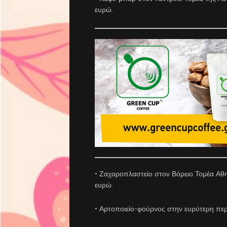
ευρώ.
• Ζαχαροπλαστείο στον Βόρειο Τομέα Αθη
ευρώ.
• Αρτοποιείο-φούρνος στην ευρύτερη περ