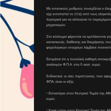
Με εντατικούς ρυθμούς συνεχίζεται ο έλ
είχε εντοπιστεί το 2019 από τους ελεγκτ
λογισμικά για να αλλοιώνει το περιεχόμε
μηχανισμών.
Στο κύκλωμα φέρονται να εμπλέκονται γύρ
κατασκευής, διάθεσης και διαχείρισης το
φορολογικών στοιχείων λάμβανε ποσοστι
Εκτιμάται ότι η συνολική καθαρή αποκρυβ
αναλογών Φ.Π.Α. στα 6 εκατ. ευρώ.
Ενδεικτικά, οι νέες περιπτώσεις, που αφ
ΦΠΑ, είναι οι εξής:
• Εστιατόριο στον Κεντρικό Τομέα της Αθή
ευρώ.
• Καφέ-μπαρ στον Κεντρικό Τομέα της Αθ