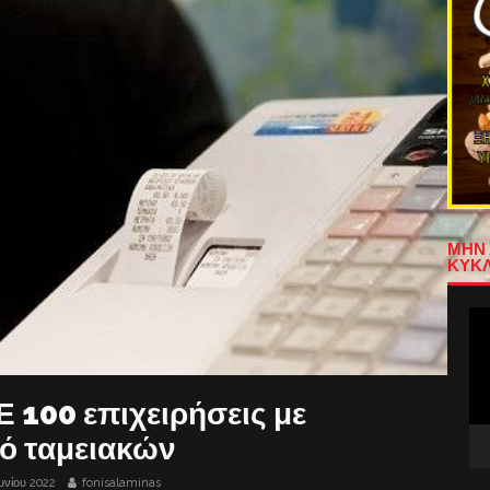
ΜΗΝ 
ΚΥΚΛ
Πρ
Αν
Βίν
Ε 100 επιχειρήσεις με
ό ταμειακών
ουνίου 2022
fonisalaminas