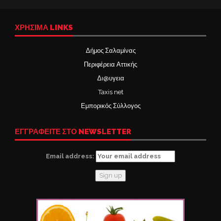
ΧΡΉΣΙΜΑ LINKS
Δήμος Σαλαμίνας
Περιφέρεια Αττικής
Δι@υγεια
Taxis net
Εμπορικός Σύλλογος
ΕΓΓΡΑΦΕΙΤΕ ΣΤΟ NEWSLETTER
Email address: