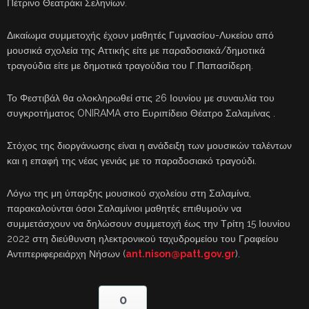
Πέτρινο Θεατράκι Σεληνίων.
Δικαίωμα συμμετοχής έχουν μαθητές Γυμνασίου-Λυκείου από
μουσικά σχολεία της Αττικής είτε με παραδοσιακά/δημοτικά
τραγούδια είτε με δημοτικά τραγούδια του Γ.Παπασίδερη.
Το Φεστιβάλ θα ολοκληρωθεί στις 26 Ιουνίου με συναυλία του
συγκροτήματος ONIRAMA στο Ευριπίδειο Θέατρο Σαλαμίνας .
Στόχος της διοργάνωσης είναι η ανάδειξη των μουσικών ταλέντων
και η επαφή της νέας γενιάς με το παραδοσιακό τραγούδι.
Λόγω της μη ύπαρξης μουσικού σχολείου στη Σαλαμίνα,
παρακαλούνται όσοι Σαλαμίνιοι μαθητές επιθυμούν να
συμμετάσχουν να δηλώσουν συμμετοχή έως την Τρίτη 15 Ιουνίου
2022 στη διεύθυνση ηλεκτρονικού ταχυδρομείου του Γραφείου
Αντιπεριφερειάρχη Νήσων (
ant.nison@patt.gov.gr
).
0