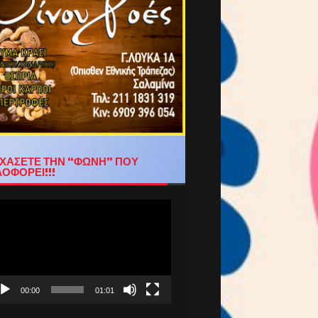
ΧΑΣΕΤΕ ΤΗΝ “ΦΩΝΗ” ΠΟΥ
ΟΦΟΡΕΙ!!!
όγραμμα
απαραγωγής
τεο
00:00
01:01