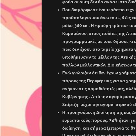
φούσκα αυτή δεν θα σκάσει στα δικά
Που διαμόρφωσε ένα τεράστιο τεχν
προϋπολογισμού άνω του 1,8 δις ευ
μόλις 380 εκ.. Η «μαύρη τρύπα» το
Καραμάνου, στους πολίτες της Αττι
προγραμματικές με τους δήμους κι
πως δεν έχουν στο ταμείο χρήματα γ
υποθήκευσαν το μέλλον της Αττικής 
πολλών μελλοντικών Διοικήσεων τη
Ενώ γνώριζαν ότι δεν έχουν χρήματ
πόρους της Περιφέρειας για να χρη
ανήκαν στις αρμοδιότητές μας, αλ
Κυβέρνησης . Από την αγορά ρυπογ
Σπίρτζη, μέχρι την αγορά ιατρικού 
Η προηγούμενη Διοίκηση της κας Δο
ευρωπαϊκούς πόρους. 34% ήταν η 
διοίκηση και σήμερα ξεπερνά το 8
H σημερινή Διοίκηση είναι αυτή π