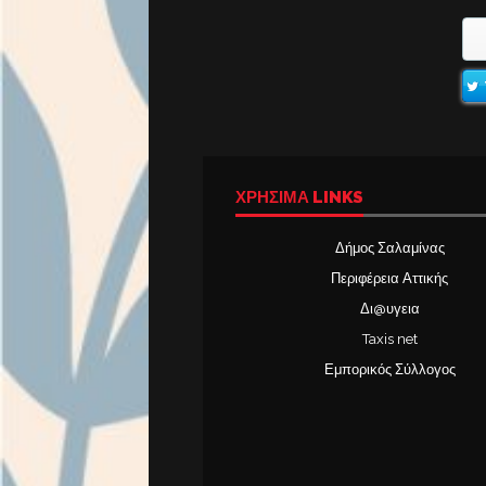
ΧΡΉΣΙΜΑ LINKS
Δήμος Σαλαμίνας
Περιφέρεια Αττικής
Δι@υγεια
Taxis net
Εμπορικός Σύλλογος