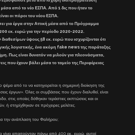
έσα από το νέο ΕΣΠΑ. Από 1 δις που ήταν το
ίναι οι πόροι του νέου ΕΣΠΑ.
σει για έργα στην Αττική μέσα από το Πρόγραμμα
0 εκ. ευρώ για την περίοδο 2020-2022.
διαθεσίμων ύψους 58 εκ. ευρώ που ισχυρίζονται ότι
ικής λογιστικής, ένα ακόμη fake news της παράταξης
ήμη. Πως είναι δυνατόν να μιλούν για πλεονάσματα,
ις που έχουν βάλει μέσα το ταμείο της Περιφέρειας
ο ψέμα από το να κατηγορείται η σημερινή διοίκηση της
σεις έργων». Όλες οι συμβάσεις που έχουν διαλυθεί, είναι
δο, στις οποίες δόθηκαν τεράστιες εκπτώσεις και οι
ν, ή στηρίχθηκαν σε πρόχειρες μελέτες.
για την ανάπλαση του Φαλήρου;
α γίνει απαιτούνταν πάνω από 400 εκ,. ευρώ, αυτοί