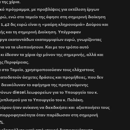
 της χέρια.
ικό πρόγραμμα, με προβλέψεις για εκτέλεση έργων
ρώ, ενώ στο ταμείο της άφησε στη σημερινή διοίκηση
υ 1,42 δις ευρώ είναι η «μαύρη κληρονομιά» Δούρου και
κής και τη σημερινή Διοίκηση. Υπέγραφαν
 έργα εκατοντάδων εκατομμυρίων ευρώ, γνωρίζοντας
ια να τα υλοποιήσουν. Και με τον τρόπο αυτό
κι έδεσαν τα χέρια όχι μόνον της σημερινής, αλλά και
ς Περιφέρειας.
α στο Ταμείο, χρησιμοποιούσαν τους ελάχιστους
ματοδοτούν άσχετες δράσεις και προμήθειες, που δεν
λά διευκόλυναν το αφήγημα της προηγούμενης
όνων diesel λεωφορείων για το Υπουργείο του κ.
εξοπλισμού για το Υπουργείο του κ. Πολάκη.
ύρου ήταν ανίκανη να διεκδικήσει και αξιοποιήσει τους
απορροφητικότητα όταν παρέδωσαν στη σημερινή
7%.
ου εξασφάλισε μετά από ισχυρή διαπραγμάτευση