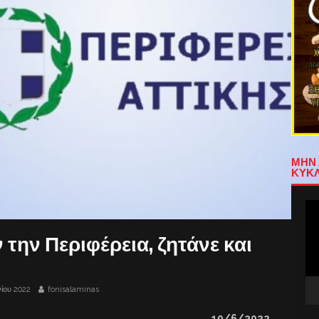
ΜΗΝ 
ΚΥΚΛ
Πρ
Αν
Βίν
την Περιφέρεια, ζητάνε και
νίου 2022
fonisalaminas
1
0
/6/2022