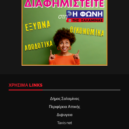
ΧΡΉΣΙΜΑ LINKS
Δήμος Σαλαμίνας
Περιφέρεια Αττικής
Δι@υγεια
Taxis net