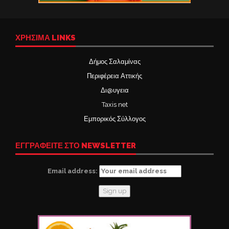
ΧΡΉΣΙΜΑ LINKS
Δήμος Σαλαμίνας
Περιφέρεια Αττικής
Δι@υγεια
Taxis net
Εμπορικός Σύλλογος
ΕΓΓΡΑΦΕΙΤΕ ΣΤΟ NEWSLETTER
Email address: