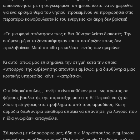
επικοινωνήσει με τη συγκεκριμένη υπηρεσία ώστε να ενημερωθεί
για ένα κρίσιμο θέμα του νησιού, προκειμένου να προχωρήσει στις
περαιτέρω κοινοβουλευτικές του ενέργειες και άκρη δεν βρίσκει!
«Τη μια φορά απάντησαν πως η διευθύντρια λείπει διακοπές. Την
επόμενη μέρα το ξανασκέφτηκαν και υποστήριξαν «πως δεν
προλαβαίνει». Μετά ότι «θα με καλέσει …εντός των ημερών»!
Κι αυτό, όπως μας επισημαίνει, την στιγμή κατά την οποία
«υπουργοί της κυβέρνησης απαντάνε αμέσως, μια διευθύντρια μιας
κρατικής υπηρεσίας κάνει «καπρίτσια».
Ο κ. Μαρκόπουλος , τονίζει « είναι καθήκον μου , ως πρώτος σε
ψήφους βουλευτής της παράταξης μου στη Β΄ Πειραιά, να ζητώ
λύσει ή εξηγήσεις στα προβλήματα από τους αρμοδίους. Και η
αρμόδια διευθύντρια ξεκάθαρα απαξιεί να απαντήσει για λόγους που
η ίδια γνωρίζει» καταγγέλλει.
Σύμφωνα με πληροφορίες μας, ήδη ο κ. Μαρκόπουλος, ενημέρωσε
σχετικά την αρμόδια υπουργό Πολιτισμού, κυρία Μενδώνη ενώ τις