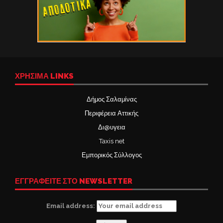
ΧΡΉΣΙΜΑ LINKS
Δήμος Σαλαμίνας
Περιφέρεια Αττικής
Δι@υγεια
Taxis net
Εμπορικός Σύλλογος
ΕΓΓΡΑΦΕΙΤΕ ΣΤΟ NEWSLETTER
Email address: