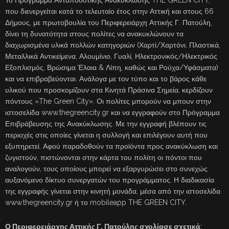
που διενεργείται κατά το τελευταίο έτος στην Αττική και στους 66
Δήμους, με πρωτοβουλία του Περιφερειάρχη Αττικής Γ. Πατούλη,
δίνει τη δυνατότητα στους πολίτες να ανακυκλώνουν τα
διαχωρισμένα υλικά πολλών κατηγοριών (Χαρτί/Χαρτόνι, Πλαστικά,
Μεταλλικά Αντικείμενα, Αλουμίνιο, Γυαλί, Ηλεκτρονικός/Ηλεκτρικός
Εξοπλισμός, Βρώσιμα Έλαια & Λίπη, καθώς και Ρούχα/Υφάσματα)
και να επιβραβεύονται. Ανάλογα με τον τύπο και το βάρος κάθε
υλικού που προσκομίζουν στα Κινητά Πράσινα Σημεία, κερδίζουν
πόντους «The Green City». Οι πολίτες μπορούν να μπουν στην
ιστοσελίδα www.thegreencity.gr και να εγγραφούν στο Πρόγραμμα
Επιβράβευσης της Ανακύκλωσης. Με την εγγραφή βλέπουν τις
περιοχές στις οποίες γίνεται η συλλογή και επιλέγουν αυτή που
εξυπηρετεί. Αφού παραδοθούν τα προϊόντα προς ανακύκλωση και
ζυγιστούν, πιστώνονται στην κάρτα του πολίτη οι πόντοι που
αναλογούν, τους οποίους μπορεί να εξαργυρώσει στο συνεχώς
αυξανόμενο δίκτυο συνεργατών του προγράμματος. Η διαδικασία
της εγγραφής γίνεται στην κινητή μονάδα, μέσα από την ιστοσελίδα
www.thegreencity.gr ή το mobileapp THE GREEN CITY.
Ο Περιφερειάρχης Αττικής Γ. Πατούλης σχολίασε σχετικά
: