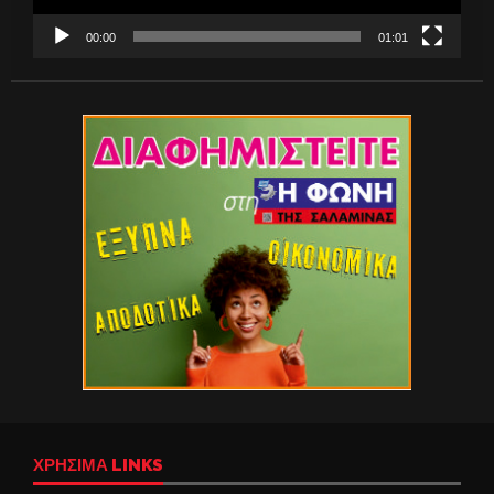
00:00
01:01
ΧΡΉΣΙΜΑ LINKS