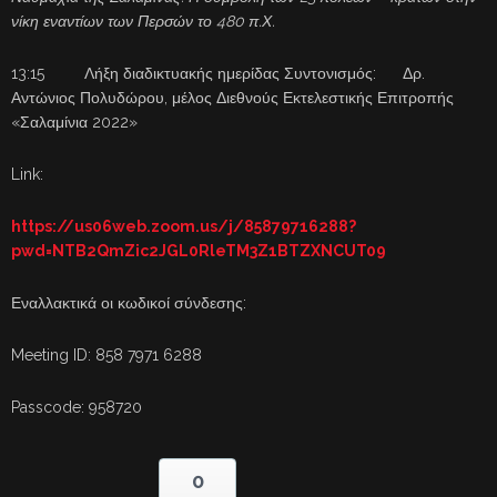
νίκη εναντίων των Περσών το 480 π.Χ.
13:15 Λήξη διαδικτυακής ημερίδας Συντονισμός: Δρ.
Αντώνιος Πολυδώρου, μέλος Διεθνούς Εκτελεστικής Επιτροπής
«Σαλαμίνια 2022»
Link:
https://us06web.zoom.us/j/85879716288?
pwd=NTB2QmZic2JGL0RleTM3Z1BTZXNCUT09
Εναλλακτικά οι κωδικοί σύνδεσης:
Meeting ID: 858 7971 6288
Passcode: 958720
0