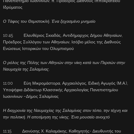
Πανεπιστήμιο Ιωαννίνων, π. Πρόεδρος Διεθνούς Ιπποκράτειου
Ιδρύματος
Ο Τάφος του Θεμιστοκλή. Ένα ξεχασμένο μνημείο
10:45 Ελευθέριος Σκιαδάς, Αντιδήμαρχος Δήμου Αθηναίων,
Πρόεδρος Συλλόγου των Αθηναίων, Ισόβιο μέλος της Διεθνούς
Ενώσεως Ιστορικών του Ολυμπισμού
Ο ρόλος της Πόλης των Αθηνών στην νίκη κατά των Περσών στην
Ναυμαχία της Σαλαμίνας.
11:00 Εύη Μικρομάστορα, Αρχαιολόγος, Ειδική Αγωγός (Μ.Α.),
Υποψήφια Διδάκτωρ Κλασσικής Αρχαιολογίας Πανεπιστημίου
Ιωαννίνων –Δήμος Σαλαμίνας
Η διαχρονία της Ναυμαχίας της Σαλαμίνας στον τόπο, την τέχνη και
την πολιτική. Η αποτίμηση της νίκης. Ένα μουσείο ανοιχτό
11:15 Διονύσης Χ. Καλαμάκης, Καθηγητής- Διευθυντής του