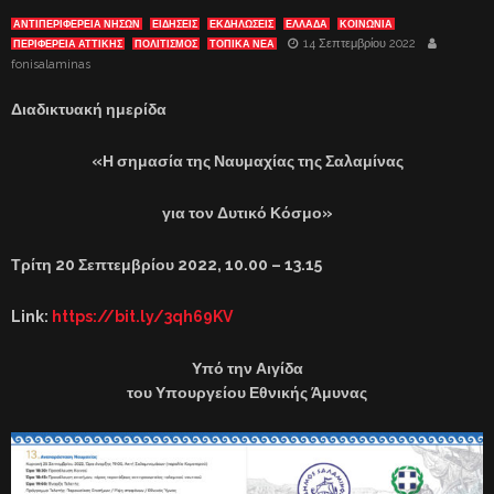
ΑΝΤΙΠΕΡΙΦΈΡΕΙΑ ΝΉΣΩΝ
ΕΙΔΗΣΕΙΣ
ΕΚΔΗΛΏΣΕΙΣ
ΕΛΛΑΔΑ
ΚΟΙΝΩΝΙΑ
14 Σεπτεμβρίου 2022
ΠΕΡΙΦΕΡΕΙΑ ΑΤΤΙΚΗΣ
ΠΟΛΙΤΙΣΜΟΣ
ΤΟΠΙΚΑ ΝΕΑ
fonisalaminas
Διαδικτυακή ημερίδα
«Η σημασία της Ναυμαχίας της Σαλαμίνας
για τον Δυτικό Κόσμο»
Τρίτη 20 Σεπτεμβρίου 2022, 10.00 – 13.15
Link
:
https://bit.ly/3qh69KV
Υπό την Αιγίδα
του Υπουργείου Εθνικής Άμυνας