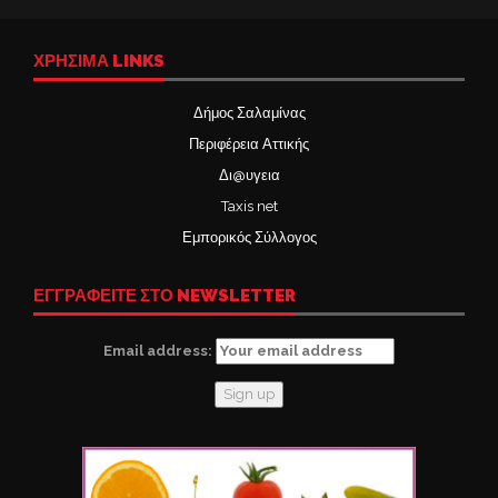
ΧΡΉΣΙΜΑ LINKS
Δήμος Σαλαμίνας
Περιφέρεια Αττικής
Δι@υγεια
Taxis net
Εμπορικός Σύλλογος
ΕΓΓΡΑΦΕΙΤΕ ΣΤΟ NEWSLETTER
Email address: