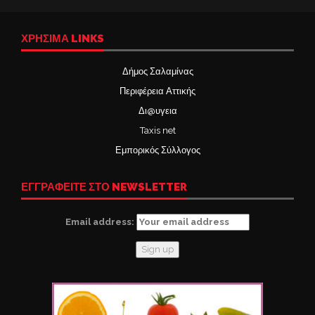
ΧΡΉΣΙΜΑ LINKS
Δήμος Σαλαμίνας
Περιφέρεια Αττικής
Δι@υγεια
Taxis net
Εμπορικός Σύλλογος
ΕΓΓΡΑΦΕΙΤΕ ΣΤΟ NEWSLETTER
Email address: