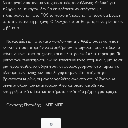
λειτουργούν αυτόνομα για χρεωστικές συναλλαγές. Δηλαδή για
πληρωμές με κάρτα, δεν θα επιτρέπεται να εισάγεται με
πληκτρολόγηση στο POS το ποσό πληρωμής. Το ποσό θα βγαίνει
από την ταμειακή μηχανή. Ο έλεγχος αυτός θα μπορεί να γίνεται σε
5 βήματα:
Κατασχέσεις
: Το έσχατο «όπλο» για την ΑΑΔΕ, ώστε να πείσει
εκείνους που μπορούν να εξοφλήσουν τις οφειλές τους και δεν το
κάνουν, είναι οι κατασχέσεις και οι ηλεκτρονικοί πλειστηριασμοί. Το
μέτρο των πλειστηριασμών θα επεκταθεί τους επόμενους μήνες σε
μια προσπάθεια να οδηγηθούν οι φορολογούμενοι στο ταμείο για
κλείσιμο των ανοιχτών τους λογαριασμών. Στο στόχαστρο
βρίσκονται κυρίως οι μεγαλοοφειλέτες ενώ στο σφυρί βγαίνουν
ακίνητα όλων των κατηγοριών. Από κατοικίες, αποθήκες,
επαγγελματικά κτίρια, καταστήματα, οικόπεδα μέχρι αγροτεμάχια.
Θανάσης Παπαδής – ΑΠΕ ΜΠΕ
0