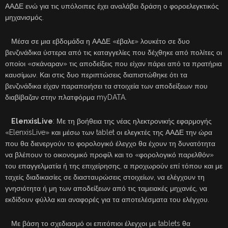
ΑΑΔΕ ενώ για τις υπόλοιπες έχει αναλάβει δράση ο φοροελεγκτικός
μηχανισμός.
Μέσα σε μια εβδομάδα η ΑΑΔΕ «έβαλε» λουκέτο σε δυο
βενζινάδικα ύστερα από τις καταγγελίες που δέχθηκε από πολίτες οι
οποίοι «σκάναραν» τις αποδείξεις που είχαν πάρει από τα πρατήρια
καυσίμων. Και στις δυο περιπτώσεις διαπιστώθηκε ότι τα
βενζινάδικα είχαν παραποιήσει τα στοιχεία των αποδείξεων που
διαβίβαζαν στην πλατφόρμα myDATA.
ElenxisLive
: Με τη βοήθεια της νέας ηλεκτρονικής εφαρμογής
«ElenxisLive» και μέσω των tablet οι ελεγκτές της ΑΑΔΕ την ώρα
που θα διενεργούν το φορολογικό έλεγχο θα έχουν τη δυνατότητα
να βλέπουν το οικονομικό προφίλ και το «φορολογικό παρελθόν»
του επαγγελματία ή της επιχείρησης, α προχωρούν επί τόπου και με
ταχείς διαδικασίες σε διασταυρώσεις στοιχείων, να ελέγχουν τη
γνησιότητα ή μη των αποδείξεων από τις ταμειακές μηχανές, να
εκδίδουν φύλλα και αναφορές για τα αποτελέσματα του ελέγχου.
Με βάση το σχεδιασμό οι επιτόπιοι έλεγχοι με tablets θα