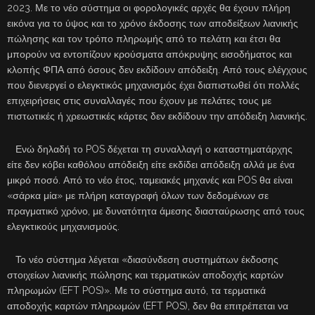
2023. Με το νέο σύστημα οι φορολογικές αρχές θα έχουν πλήρη
εικόνα για το ύψος και το χρόνο έκδοσης των αποδείξεων λιανικής
πώλησης και τον τρόπο πληρωμής από το πελάτη και έτσι θα
μπορούν να εντοπίζουν κρούσματα απόκρυψης εισοδήματος και
κλοπής ΦΠΑ από όσους δεν εκδίδουν απόδειξη. Από τους ελέγχους
που διενεργεί ο ελεγκτικός μηχανισμός έχει διαπιστωθεί ότι πολλές
επιχειρήσεις στις συναλλαγές που έχουν με πελάτες τους με
πιστωτικές ή χρεωστικές κάρτες δεν εκδίδουν την απόδειξη λιανικής.
Ενώ δηλαδή το POS δέχεται τη συναλλαγή ο καταστηματάρχης
είτε δεν κόβει καθόλου απόδειξη είτε εκδίδει απόδειξη αλλά με ένα
μικρό ποσό. Από το νέο έτος, ταμειακές μηχανές και POS θα είναι
«σάρκα μία» με πλήρη καταγραφή όλων των δεδομένων σε
πραγματικό χρόνο, με δυνατότητα άμεσης διασταύρωσης από τους
ελεγκτικούς μηχανισμούς.
Το νέο σύστημα λέγεται «διασύνδεση συστημάτων έκδοσης
στοιχείων λιανικής πώλησης και τερματικών αποδοχής καρτών
πληρωμών (EFT POS)». Με το σύστημα αυτό, τα τερματικά
αποδοχής καρτών πληρωμών (EFT POS), δεν θα επιτρέπεται να